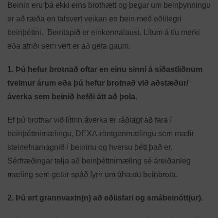
Beinin eru þá ekki eins brothætt og þegar um beinþynningu
er að ræða en talsvert veikari en bein með eðlilegri
beinþéttni. Beintapið er einkennalaust. Lítum á tíu merki
eða atriði sem vert er að gefa gaum.
1. Þú hefur brotnað oftar en einu sinni á síðastliðnum
tveimur árum eða þú hefur brotnað við aðstæður/
áverka sem beinið hefði átt að þola.
Ef þú brotnar við lítinn áverka er ráðlagt að fara í
beinþéttnimælingu, DEXA-röntgenmælingu sem mælir
steinefnamagnið í beininu og hversu þétt það er.
Sérfræðingar telja að beinþéttnimæling sé áreiðanleg
mæling sem getur spáð fyrir um áhættu beinbrota.
2. Þú ert grannvaxin(n) að eðlisfari og smábeinótt(ur).