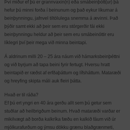
Því miður ef þú er grannvaxin(n) eða smábeinþótt(ur) þá
hefur þú minni forða í beinunum og það eykur líkurnar á
beinþynningu, jafnvel tiltölulega snemma á ævinni. Það
þýðir samt ekki að þeir sem eru stórgerðir fái ekki
beinþynningu heldur að þeir sem eru smábeinóttir eru
líklegri því þeir mega við minna beintapi.
Á aldrinum milli 20 – 25 ára náum við hámarksbeinþéttni
og við byrjum að tapa beini fyrir fertugt. Hversu hratt
beintapið er ræðst af erfðaþáttum og lífsháttum. Mataræði
og hreyfing skipta máli auk fleiri þátta.
Hvað er til ráða?
Ef þú ert yngri en 40 ára gerðu allt sem þú getur sem
stuðlar að heilbrigðum beinum. Hvað mataræði varðar er
mikilvægt að borða kalkríka fæðu en kalkið fáum við úr
mjólkurafurðum og ýmsu dökku grænu blaðgrænmeti,