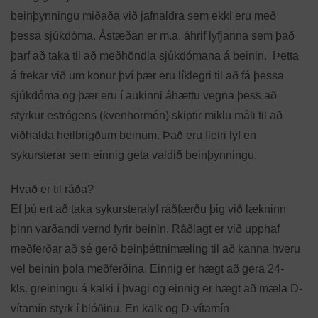
beinþynningu miðaða við jafnaldra sem ekki eru með
þessa sjúkdóma. Ástæðan er m.a. áhrif lyfjanna sem það
þarf að taka til að meðhöndla sjúkdómana á beinin. Þetta
á frekar við um konur því þær eru líklegri til að fá þessa
sjúkdóma og þær eru í aukinni áhættu vegna þess að
styrkur estrógens (kvenhormón) skiptir miklu máli til að
viðhalda heilbrigðum beinum. Það eru fleiri lyf en
sykursterar sem einnig geta valdið beinþynningu.
Hvað er til ráða?
Ef þú ert að taka sykursteralyf ráðfærðu þig við lækninn
þinn varðandi vernd fyrir beinin. Ráðlagt er við upphaf
meðferðar að sé gerð beinþéttnimæling til að kanna hveru
vel beinin þola meðferðina. Einnig er hægt að gera 24-
kls. greiningu á kalki í þvagi og einnig er hægt að mæla D-
vítamín styrk í blóðinu. En kalk og D-vítamín