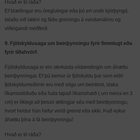
Hvað er til ráða?
Ef blæðingar eru óreglulegar eða þú ert undir kjörþyngd,
talaðu við lækni og fáðu greiningu á vandamálinu og
viðeigandi meðferð.
9. Fjölskyldusaga um beinþynningu fyrir fimmtugt eða
fyrir tíðahvörf.
Fjölskyldusaga er ein sterkasta vísbendingin um áhættu
beinþynningar. Ef þú kemur úr fjölskyldu þar sem eldri
fjölskyldumeðlimir eru með sögu um beinbrot, slaka
líkamsstöðuðu eða hafa tapað líkamshæð ( um meira en 3
cm) er líklegt að þessir ættingjar séu með beinþynningu,
hvort heldur hún hefur verið greind eða ekki. Það eykur
áhættu þína á fá beinþynningu!
Hvað er til ráða?