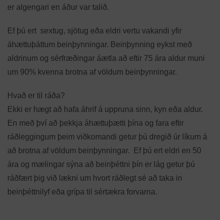
er algengari en áður var talið.
Ef þú ert sextug, sjötug eða eldri vertu vakandi yfir
áhættuþáttum beinþynningar. Beinþynning eykst með
aldrinum og sérfræðingar áætla að eftir 75 ára aldur muni
um 90% kvenna brotna af völdum beinþynningar.
Hvað er til ráða?
Ekki er hægt að hafa áhrif á uppruna sinn, kyn eða aldur.
En með því að þekkja áhættuþætti þína og fara eftir
ráðleggingum þeim viðkomandi getur þú dregið úr líkum á
að brotna af völdum beinþynningar. Ef þú ert eldri en 50
ára og mælingar sýna að beinþéttni þín er lág getur þú
ráðfært þig við lækni um hvort ráðlegt sé að taka in
beinþéttnilyf eða grípa til sértækra forvarna.