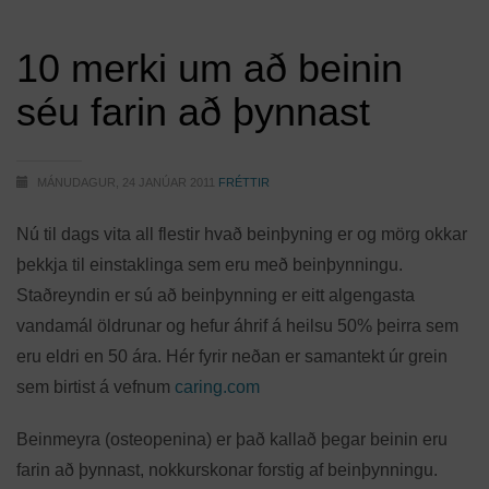
10 merki um að beinin
séu farin að þynnast
MÁNUDAGUR, 24 JANÚAR 2011
FRÉTTIR
Nú til dags vita all flestir hvað beinþyning er og mörg okkar
þekkja til einstaklinga sem eru með beinþynningu.
Staðreyndin er sú að beinþynning er eitt algengasta
vandamál öldrunar og hefur áhrif á heilsu 50% þeirra sem
eru eldri en 50 ára. Hér fyrir neðan er samantekt úr grein
sem birtist á vefnum
caring.com
Beinmeyra (osteopenina) er það kallað þegar beinin eru
farin að þynnast, nokkurskonar forstig af beinþynningu.