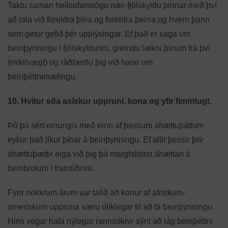
Taktu saman heilsufarssögu nær-fjölskyldu þinnar með því
að tala við foreldra þína og foreldra þeirra og hvern þann
sem getur gefið þér upplýsingar. Ef það er saga um
beinþynningu í fjölskyldunni, greindu lækni þínum frá því
(mikilvægt) og ráðfærðu þig við hann um
beinþéttnimælingu.
10. Hvítur eða asískur uppruni, kona og yfir fimmtugt.
Þó þú sért einungis með einn af þessum áhættuþáttum
eykur það líkur þínar á beinþynningu. Ef allir þessir þrír
áhættuþættir eiga við þig þá margfaldast áhættan á
beinbrotum í framtíðinni.
Fyrir nokkrum árum var talið að konur af afrískum-
amerískum uppruna væru ólíklegar til að fá beinþynningu.
Hins vegar hafa nýlegar rannsóknir sýnt að lág beinþéttni