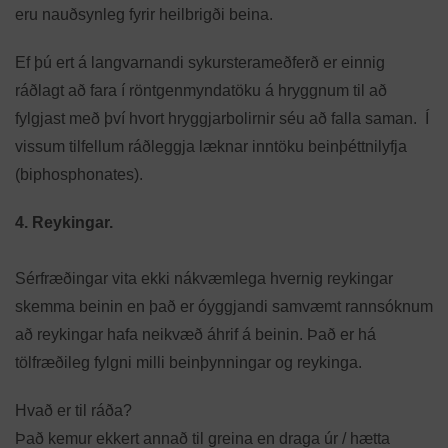
eru nauðsynleg fyrir heilbrigði beina.
Ef þú ert á langvarnandi sykursterameðferð er einnig
ráðlagt að fara í röntgenmyndatöku á hryggnum til að
fylgjast með því hvort hryggjarbolirnir séu að falla saman. Í
vissum tilfellum ráðleggja læknar inntöku beinþéttnilyfja
(biphosphonates).
4. Reykingar.
Sérfræðingar vita ekki nákvæmlega hvernig reykingar
skemma beinin en það er óyggjandi samvæmt rannsóknum
að reykingar hafa neikvæð áhrif á beinin. Það er há
tölfræðileg fylgni milli beinþynningar og reykinga.
Hvað er til ráða?
Það kemur ekkert annað til greina en draga úr / hætta