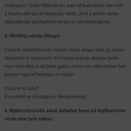
reykingum. Góðu fréttirnar eru þær að það skiptir ekki máli
á hvaða aldri þú ert þegar þú hættir, áhrif á beinin verða
alltaf jákvæð og líkaminn bregst vil við breytingunni.
5. Óhófleg neysla áfengis.
Vínandi (alkólhól) veikir beinin; hann dregur kalk og önnur
steinefnin úr beinunum. Því meira sem þú drekkur þeim
mun meiri líkur á að þetta gerist. Konur eru viðkvæmari fyrir
þessari tegund beintaps en karlar.
Hvað er til ráða?
Eina ráðið er að draga úr áfengisneyslu.
6. Mjólkuróþol eða aðrar ástæður þess að mjólkurvörur
verða ekki fyrir valinu.