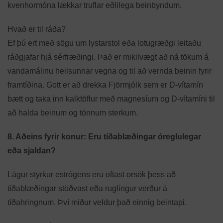
kvenhormóna lækkar truflar eðlilega beinbyndum.
Hvað er til ráða?
Ef þú ert með sögu um lystarstol eða lotugræðgi leitaðu
ráðgjafar hjá sérfræðingi. Það er mikilvægt að ná tökum á
vandamálinu heilsunnar vegna og til að vernda beinin fyrir
framtíðina. Gott er að drekka Fjörmjólk sem er D-vítamín
bætt og taka inn kalktöflur með magnesíum og D-vítamíni til
að halda beinum og tönnum sterkum.
8. Aðeins fyrir konur: Eru tíðablæðingar óreglulegar
eða sjaldan?
Lágur styrkur estrógens eru oftast orsök þess að
tíðablæðingar stöðvast eða ruglingur verður á
tíðahringnum. Því miður veldur það einnig beintapi.