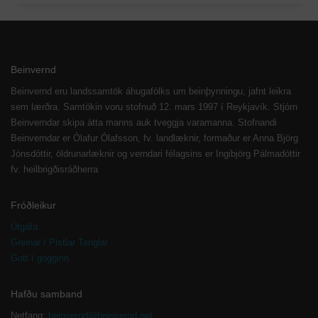
Beinvernd
Beinvernd eru landssamtök áhugafólks um beinþynningu, jafnt leikra
sem lærðra. Samtökin voru stofnuð 12. mars 1997 í Reykjavík. Stjórn
Beinverndar skipa átta manns auk tveggja varamanna. Stofnandi
Beinverndar er Ólafur Ólafsson, fv. landlæknir, formaður er Anna Björg
Jónsdóttir, öldrunarlæknir og verndari félagsins er Ingibjörg Pálmadóttir
fv. heilbrigðisráðherra
Fróðleikur
Útgáfa
Greinar / Pistlar Tenglar
Gott í gogginn
Hafðu samband
Netfang:
beinvernd@beinvernd.net