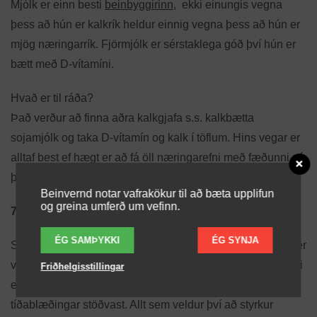
Mjólk er einn besti
beinbyggirinn
, ekki einungis vegna
þess að hún er kalkrík heldur einnig vegna þess að hún er
mjög næringarrík. Fjörmjólk er sérstaklega góð því hún er
bætt með D-vítamíni.
Hvað er til ráða?
Það verður að finna aðra kalkgjafa s.s. kalkbætta
sojamjólk og taka D-vítamín og kalk í töflum. Hins vegar er
alltaf best ef hægt er að fá öll næringarefni með fæðunni sé
þess kostur.
Beinvernd notar vafrakökur til að bæta upplifun
og greina umferð um vefinn.
7. Átröskun.
ÉG SAMÞYKKI
ÉG SYNJA
Saga um lystarstol er hættumerki fyrir beinþynningu. Það er
vegna þess að lág líkamsþyngd, sérstaklega ef hún er ekki
Friðhelgisstillingar
eðlislæg, lækkar styrk hormóna sem veldur því að
tíðablæðingar stöðvast. Allt sem veldur því að styrkur