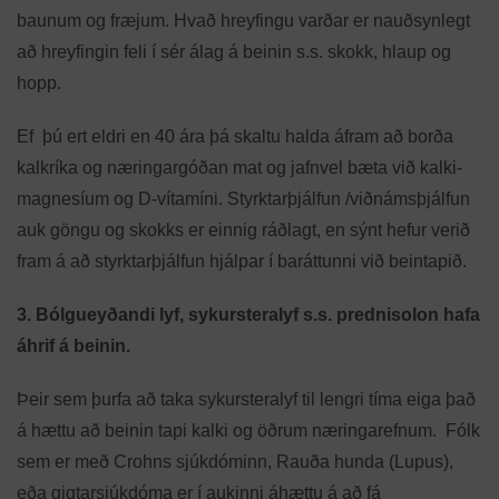
baunum og fræjum. Hvað hreyfingu varðar er nauðsynlegt
að hreyfingin feli í sér álag á beinin s.s. skokk, hlaup og
hopp.
Ef þú ert eldri en 40 ára þá skaltu halda áfram að borða
kalkríka og næringargóðan mat og jafnvel bæta við kalki-
magnesíum og D-vítamíni. Styrktarþjálfun /viðnámsþjálfun
auk göngu og skokks er einnig ráðlagt, en sýnt hefur verið
fram á að styrktarþjálfun hjálpar í baráttunni við beintapið.
3. Bólgueyðandi lyf, sykursteralyf s.s. prednisolon hafa
áhrif á beinin.
Þeir sem þurfa að taka sykursteralyf til lengri tíma eiga það
á hættu að beinin tapi kalki og öðrum næringarefnum. Fólk
sem er með Crohns sjúkdóminn, Rauða hunda (Lupus),
eða gigtarsjúkdóma er í aukinni áhættu á að fá