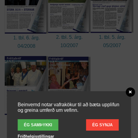
2. tbl. 5. árg.
1. tbl. 5. árg.
1. tbl. 6. árg.
10/2007
05/2007
04/2008
Beinvernd notar vafrakökur til að bæta upplifun
og greina umferð um vefinn.
1. tbl. 4. árg.
2. tbl. 4. árg.
ÉG SAMÞYKKI
ÉG SYNJA
05/2006
10/2006
Friðhelgisstillingar