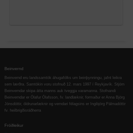
Beinvernd
Beinvernd eru landssamtök áhugafólks um beinþynningu, jafnt leikra
sem lærðra. Samtökin voru stofnuð 12. mars 1997 í Reykjavík. Stjórn
Beinverndar skipa átta manns auk tveggja varamanna. Stofnandi
Beinverndar er Ólafur Ólafsson, fv. landlæknir, formaður er Anna Björg
Jónsdóttir, öldrunarlæknir og verndari félagsins er Ingibjörg Pálmadóttir
fv. heilbrigðisráðherra
Fróðleikur