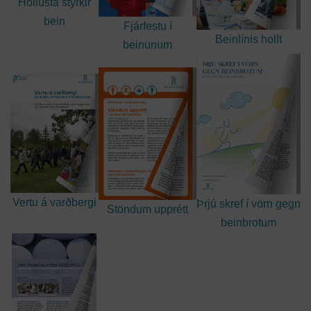
Hollusta styrkir
bein
Fjárfestu í
Beinlínis hollt
beinunum
Vertu á varðbergi
Þrjú skref í vörn gegn
Stöndum upprétt
beinbrotum