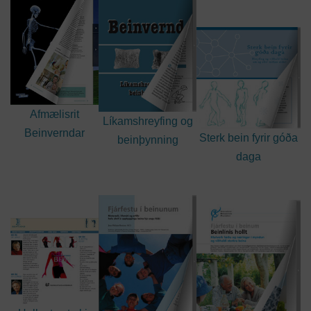
Afmælisrit
Líkamshreyfing og
Beinverndar
Sterk bein fyrir góða
beinþynning
daga