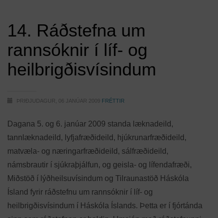
14. Ráðstefna um
rannsóknir í líf- og
heilbrigðisvísindum
ÞRIÐJUDAGUR, 06 JANÚAR 2009
FRÉTTIR
Dagana 5. og 6. janúar 2009 standa læknadeild,
tannlæknadeild, lyfjafræðideild, hjúkrunarfræðideild,
matvæla- og næringarfræðideild, sálfræðideild,
námsbrautir í sjúkraþjálfun, og geisla- og lífendafræði,
Miðstöð í lýðheilsuvísindum og Tilraunastöð Háskóla
Ísland fyrir ráðstefnu um rannsóknir í líf- og
heilbrigðisvísindum í Háskóla Íslands. Þetta er í fjórtánda