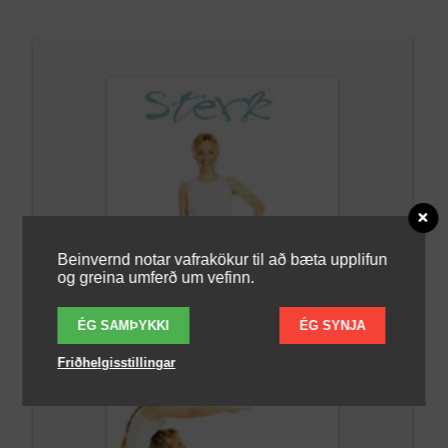
Beinvernd notar vafrakökur til að bæta upplifun
og greina umferð um vefinn.
ÉG SAMÞYKKI
ÉG SYNJA
Friðhelgisstillingar