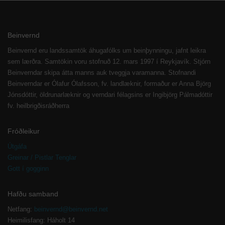
Beinvernd
Beinvernd eru landssamtök áhugafólks um beinþynningu, jafnt leikra
sem lærðra. Samtökin voru stofnuð 12. mars 1997 í Reykjavík. Stjórn
Beinverndar skipa átta manns auk tveggja varamanna. Stofnandi
Beinverndar er Ólafur Ólafsson, fv. landlæknir, formaður er Anna Björg
Jónsdóttir, öldrunarlæknir og verndari félagsins er Ingibjörg Pálmadóttir
fv. heilbrigðisráðherra
Fróðleikur
Útgáfa
Greinar / Pistlar Tenglar
Gott í gogginn
Hafðu samband
Netfang:
beinvernd@beinvernd.net
Heimilisfang: Háholt 14