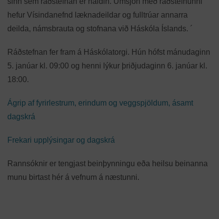
sinn sem ráðstefnan er haldin. Umsjón með ráðstefnunni
hefur Vísindanefnd læknadeildar og fulltrúar annarra
deilda, námsbrauta og stofnana við Háskóla Íslands. ´
Ráðstefnan fer fram á Háskólatorgi. Hún hófst mánudaginn
5. janúar kl. 09:00 og henni lýkur þriðjudaginn 6. janúar kl.
18:00.
Ágrip af fyrirlestrum, erindum og veggspjöldum, ásamt
dagskrá
Frekari upplýsingar og dagskrá
Rannsóknir er tengjast beinþynningu eða heilsu beinanna
munu birtast hér á vefnum á næstunni.