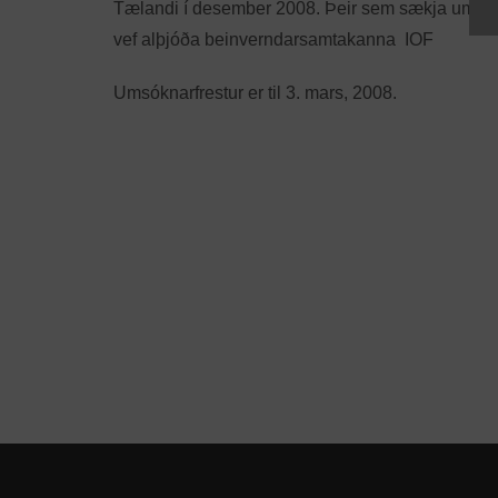
Tælandi í desember 2008. Þeir sem sækja um styr
vef alþjóða beinverndarsamtakanna IOF
Umsóknarfrestur er til 3. mars, 2008.