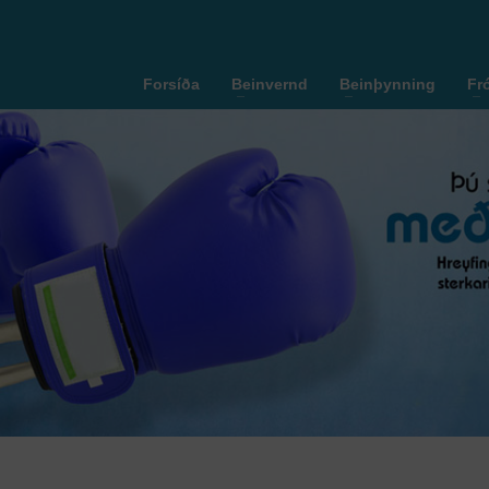
Forsíða
Beinvernd
Beinþynning
Fr