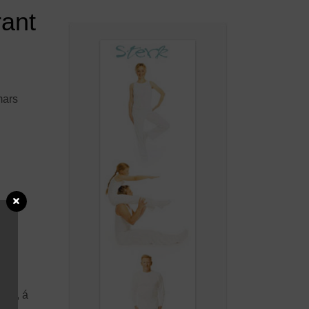
rant
mars
kok, á