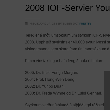
2008 IOF-Servier You
MIÐVIKUDAGUR, 26 SEPTEMBER 2007
FRÉTTIR
Tekið er á móti umsóknum um styrkinn IOF-Servier
2008. Upphæð styrksins er 40.000 evrur. Þessi styr
vísindamanna sem skara fram úr í rannsóknum á 
Fimm einstaklingar hafa fengið hafa úthlutun:
2006: Dr. Elise Feng-i Morgan.
2004: Prof. Hong-Wen Deng.
2002: Dr. Yunbo Duan.
2000: Dr. Freda Wynne og Dr. Luigi Gennari.
Styrknum verður úthlutað á alþjóðlegri ráðstefn