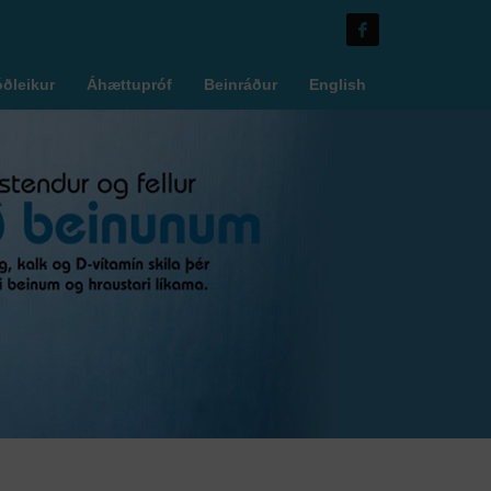
óðleikur
Áhættupróf
Beinráður
English