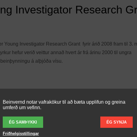
ng Investigator Research G
 Young Investigator Research Grant fyrir árið 2008 fram til 3. 
kur hefur verið veittur annað hvert ár frá árinu 2000 til ungra
beinþynningu á alþjóða vísu.
Beinvernd notar vafrakökur til að bæta upplifun og greina
umferð um vefinn.
ÉG SAMÞYKKI
ÉG SYNJA
u IOF World Congress on Osteoporosis sem haldin verður í Bang
Friðhelgisstillingar