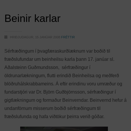
Beinir karlar
ÞRIÐJUDAGUR, 15 JANÚAR 2008
FRÉTTIR
Sérfræðingum í þvagfæraskurðlæknum var boðið til
fræðslufundar um beinheilsu karla þann 17. janúar sl.
Aðalsteinn Guðmundsson, sérfræðingur í
öldrunarlækningum, flutti erindið Beinheilsa og meðferð
blöðruhálskrabbameins. Á eftir erindinu voru umræður og
fundarstjóri var Dr. Björn Guðbjörnsson, sérfræðingur í
gigtlækningum og formaður Beinverndar. Beinvernd hefur á
undanförnum misserum boðið sérfræðingum til
fræðslufunda og hafa viðtökur þeirra verið góðar.