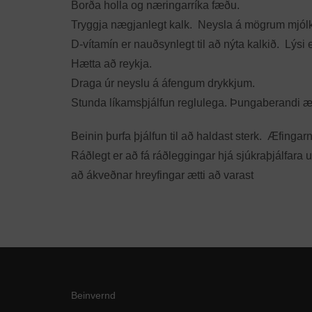
Borða holla og næringarríka fæðu.
Tryggja nægjanlegt kalk. Neysla á mögrum mjólkur
D-vítamín er nauðsynlegt til að nýta kalkið. Lýsi 
Hætta að reykja.
Draga úr neyslu á áfengum drykkjum.
Stunda líkamsþjálfun reglulega. Þungaberandi æfi
Beinin þurfa þjálfun til að haldast sterk. Æfingar
Ráðlegt er að fá ráðleggingar hjá sjúkraþjálfara
að ákveðnar hreyfingar ætti að varast
Beinvernd