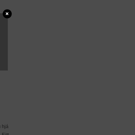
 hjá
 Eitt