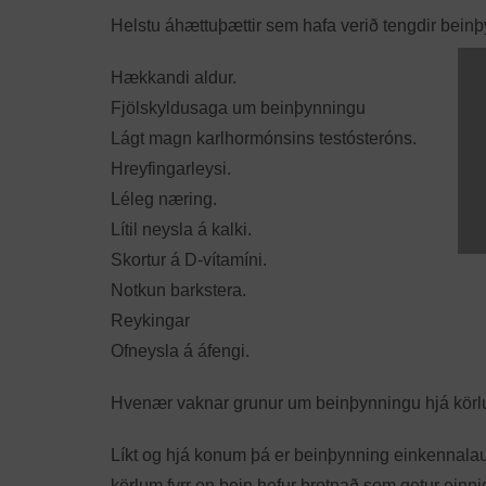
Helstu áhættuþættir sem hafa verið tengdir beinþ
Hækkandi aldur.
Fjölskyldusaga um beinþynningu
Lágt magn karlhormónsins testósteróns.
Hreyfingarleysi.
Léleg næring.
Lítil neysla á kalki.
Skortur á D-vítamíni.
Notkun barkstera.
Reykingar
Ofneysla á áfengi.
Hvenær vaknar grunur um beinþynningu hjá kör
Líkt og hjá konum þá er beinþynning einkennalaus
körlum fyrr en bein hefur brotnað sem getur einn