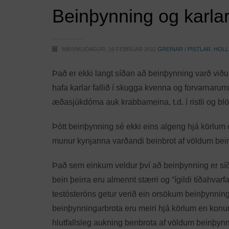
Beinþynning og karla
MIÐVIKUDAGUR, 16 FEBRÚAR 2011
GREINAR / PISTLAR
,
HOLL
Það er ekki langt síðan að beinþynning varð við
hafa karlar fallið í skugga kvenna og forvarnarum
æðasjúkdóma auk krabbameina, t.d. í ristli og blöð
Þótt beinþynning sé ekki eins algeng hjá körlum 
munur kynjanna varðandi beinbrot af völdum beinþ
Það sem einkum veldur því að beinþynning er síð
bein þeirra eru almennt stærri og “ígildi tíðahva
testósteróns getur verið ein orsökum beinþynningar
beinþynningarbrota eru meiri hjá körlum en kon
hlutfallsleg aukning benbrota af völdum beinþyn