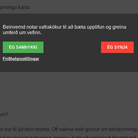
ynningu karla:
Beinvernd notar vafrakökur til að bæta upplifun og greina
umferð um vefinn.
ÉG SAMÞYKKI
ÉG SYNJA
Friðhelgisstillingar
lum?
 þar til að bein brotna. Oft vaknar ekki grunur um beinþynningu
ig lýst sér sem bakverkur, kryppa í baki eða minnkuð líkamshæð.