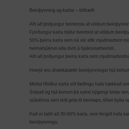
Beinþynning og karlar – tölfræði
Allt að þriðjungur beinbrota af völdum beinþynni
Fjórðungur karla hlýtur beinbrot af völdum beinþ
50% þeirra karla sem ná sér eftir mjaðmarbrot miss
heimahjúkrun eða dvöl á hjúkrunarheimili.
Allt að þriðjungur þeirra karla sem mjaðmarbrotna
Hverjir eru áhættuþættir beinþynningar hjá körlu
Meðal lífslíkur karla við fæðingu hafa hækkað u
Svipað og hjá konum þá eykst nýgengi brota verul
sjúkdóma sem leitt geta til beintaps, tíðari bylta 
Það er talið að 30-60% karla, sem fengið hafa sa
beinþynningu.