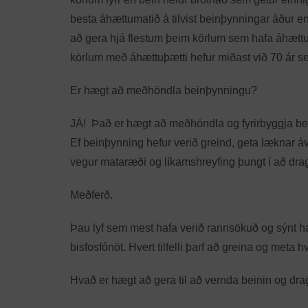
besta áhættumatið á tilvist beinþynningar áður e
að gera hjá flestum þeim körlum sem hafa áhættu
körlum með áhættuþætti hefur miðast við 70 ár se
Er hægt að meðhöndla beinþynningu?
JÁ! Það er hægt að meðhöndla og fyrirbyggja b
Ef beinþynning hefur verið greind, geta læknar á
vegur mataræði og líkamshreyfing þungt í að dra
Meðferð.
Þau lyf sem mest hafa verið rannsökuð og sýnt h
bisfosfónöt. Hvert tilfelli þarf að greina og meta 
Hvað er hægt að gera til að vernda beinin og dr