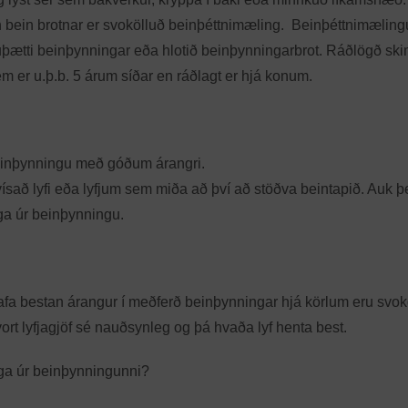
n bein brotnar er svokölluð beinþéttnimæling. Beinþéttnimæling
þætti beinþynningar eða hlotið beinþynningarbrot. Ráðlögð sk
m er u.þ.b. 5 árum síðar en ráðlagt er hjá konum.
einþynningu með góðum árangri.
vísað lyfi eða lyfjum sem miða að því að stöðva beintapið. Auk þ
ga úr beinþynningu.
afa bestan árangur í meðferð beinþynningar hjá körlum eru svok
hvort lyfjagjöf sé nauðsynleg og þá hvaða lyf henta best.
aga úr beinþynningunni?