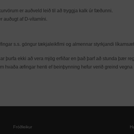
vörum er auðveld leið til að tryggja kalk úr fæðunni.
er auðugt af D-vítamíni.
ngar s.s. göngur tækjaleikfimi og almennar styrkjandi líkamsæf
nar þurfa ekki að vera mjög erfiðar en það þarf að stunda þær re
 um hvaða æfingar henti ef beinþynning hefur verið greind vegna
Fróðleikur
H