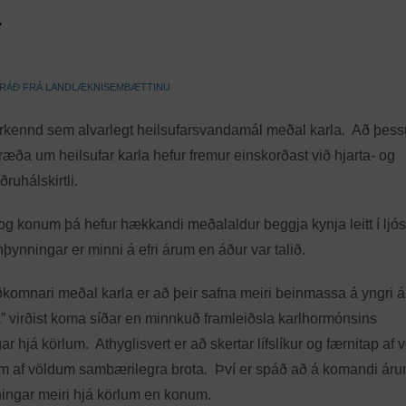
r
RÁÐ FRÁ LANDLÆKNISEMBÆTTINU
urkennd sem alvarlegt heilsufarsvandamál meðal karla. Að þessu 
ræða um heilsufar karla hefur fremur einskorðast við hjarta- og
ruhálskirtli.
og konum þá hefur hækkandi meðalaldur beggja kynja leitt í ljó
ynningar er minni á efri árum en áður var talið.
komnari meðal karla er að þeir safna meiri beinmassa á yngri 
rfa” virðist koma síðar en minnkuð framleiðsla karlhormónsins
 hjá körlum. Athyglisvert er að skertar lífslíkur og færnitap af
um af völdum sambærilegra brota. Því er spáð að á komandi áru
ningar meiri hjá körlum en konum.