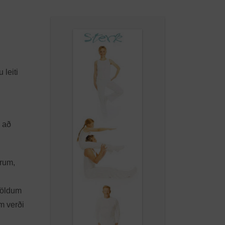
leiti
s að
árum,
 völdum
m verði