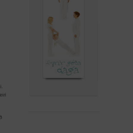
i.
iri
ð