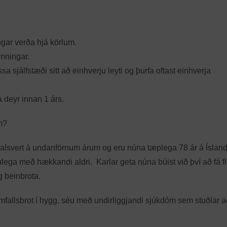
ngar verða hjá körlum.
ynningar.
a sjálfstæði sitt að einhverju leyti og þurfa oftast einhverja
 deyr innan 1 árs.
m?
malsvert á undanförnum árum og eru núna tæplega 78 ár á Ísland
ega með hækkandi aldri. Karlar geta núna búist við því að fá fle
og beinbrota.
mfallsbrot í hygg, séu með undirliggjandi sjúkdóm sem stuðlar a