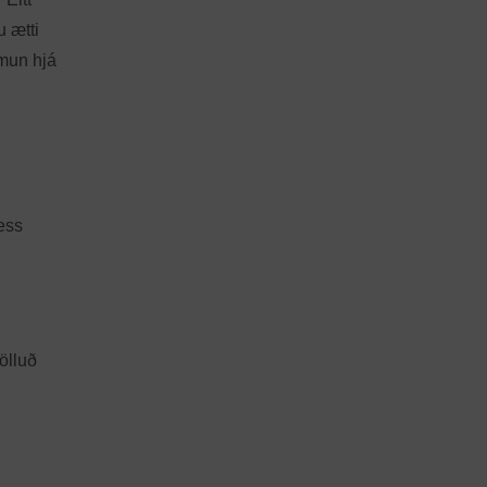
u ætti
imun hjá
ess
ölluð