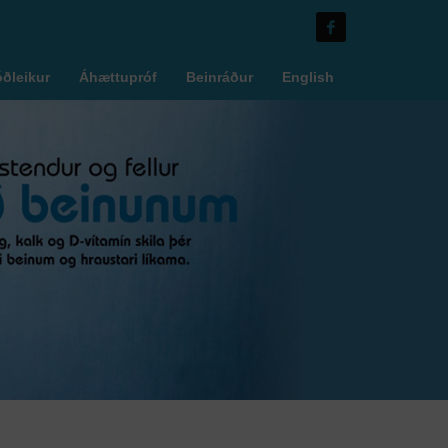
óðleikur
Áhættupróf
Beinráður
English