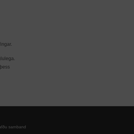
ingar.
glulega.
 þess
afðu samband