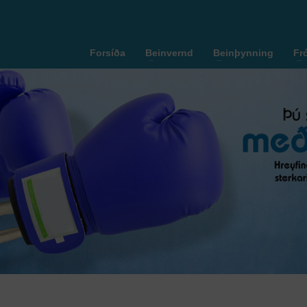
Forsíða
Beinvernd
Beinþynning
Fr