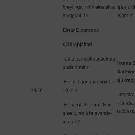
hreyfingar milli einstakra
hjá sjúk
hryggjarliða
nýgreint
Einar Einarsson,
sjúkraþjálfari
Taktu rannsóknar­stofuna
Hanna B
undir arminn.
Marteins
sjúkraþj
-Einföld göngugreining á
14.10
10 mín
Hreyfifæ
mánaða 
-Er hægt að skima fyrir
suðvestu
áhættunni á hnévanda­
málum?