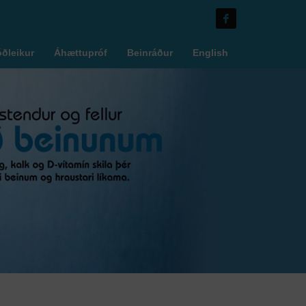
óðleikur
Áhættupróf
Beinráður
English