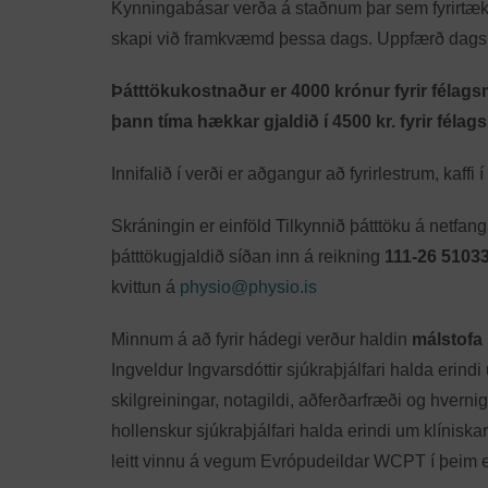
Kynningabásar verða á staðnum þar sem fyrirtæki 
skapi við framkvæmd þessa dags. Uppfærð dagsk
Þátttökukostnaður er
4000 krónur fyrir félagsm
þann tíma hækkar gjaldið í 4500 kr. fyrir félag
Innifalið í verði er aðgangur að fyrirlestrum, kaffi í
Skráningin er einföld Tilkynnið þátttöku á netfan
þátttökugjaldið síðan inn á reikning
111-26 5103
kvittun á
physio@physio.is
Minnum á að fyrir hádegi verður haldin
málstofa 
Ingveldur Ingvarsdóttir sjúkraþjálfari halda eri
skilgreiningar, notagildi, aðferðarfræði og hver
hollenskur sjúkraþjálfari halda erindi um klíniska
leitt vinnu á vegum Evrópudeildar WCPT í þeim 