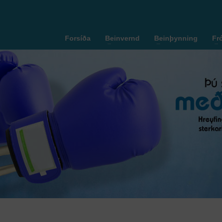
Forsíða
Beinvernd
Beinþynning
Fr