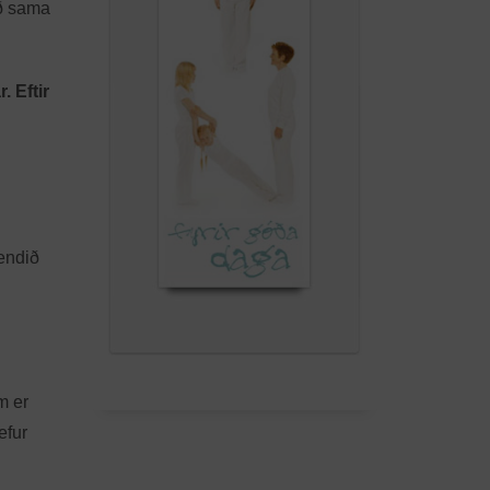
að sama
. Eftir
endið
m er
efur