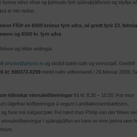
kynna vörur sínar og þjónustu fyrir sjúkraþjálfurum og styðja 
rá er hér neðar.
enn FÍSÞ en 6000 krónur fyrir aðra, sé greitt fyrir 23. febrúar
smenn og 6500 kr. fyrir aðra
 hléum og léttar veitingar.
gið
physio@physio.is
og skráið bæði nafn og vinnustað. Greiðið
36 kt: 690372-0299
merkt nafni viðkomandi / 29.febrúar 2008. S
um klíniskar vinnuleiðbeiningar
frá kl: 8.30 – 10.50. Þar mun
ndi um útgefnar leiðbeiningar á vegum Landlæknisembættisins,
nig og hvar má nálgast þær. Því næst mun Philip van der Wees se
r vinnuleiðbeiningar í sjúkraþjálfun en hann er einn þeirra sem h
efnum.