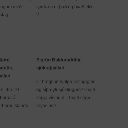
lingum með
fyrirbæri er það og hvað ekki
 slag
?
jörg
Sigrún Baldursdóttir,
dóttir,
sjúkraþjálfari
álfari
Er hægt að hjálpa vefjagigtar-
rni 4ra-10
og síþreytusjúklingum? Hvað
barna á
segja vísindin – hvað segir
rhorni Íslands
reynslan?