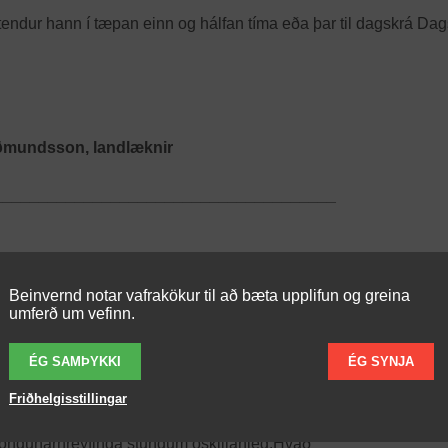
endur hann í tæpan einn og hálfan tíma eða þar til dagskrá Dag
ðmundsson, landlæknir
______________________________________
Beinvernd notar vafrakökur til að bæta upplifun og greina
umferð um vefinn.
 Gullteigur B
Salur 3 – Hvammur
ÉG SAMÞYKKI
ÉG SYNJA
résardóttir,
Arnór Víkingsson, læknir
álfari
Friðhelgisstillingar
Vefjagigt – margslungin og
 öndunarhreyfinga
stundum óskiljanleg.Hvað