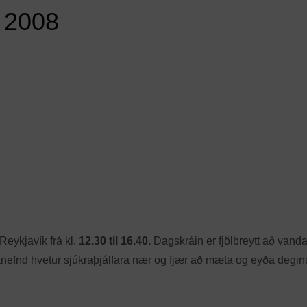
r 2008
Reykjavík frá kl.
12.30 til 16.40.
Dagskráin er fjölbreytt að vand
efnd hvetur sjúkraþjálfara nær og fjær að mæta og eyða degi