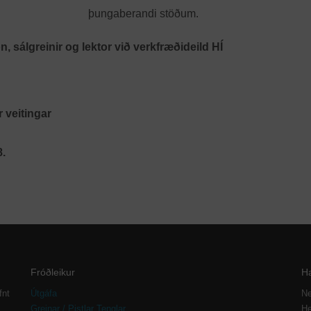
u
þungaberandi stöðum.
 sálgreinir og lektor við verkfræðideild HÍ
tingar
.
Fróðleikur
H
fnt
Útgáfa
Ne
Greinar / Pistlar Tenglar
He