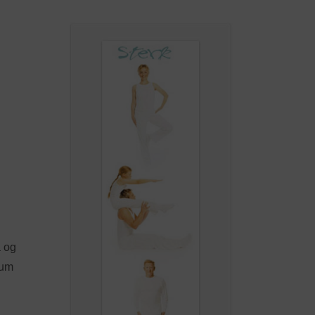
a og
num