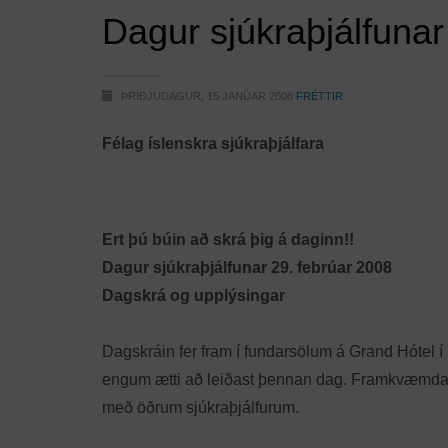
Dagur sjúkraþjálfuna
ÞRIÐJUDAGUR, 15 JANÚAR 2008
FRÉTTIR
Félag íslenskra sjúkraþjálfara
Ert þú búin að skrá þig á daginn!!
Dagur sjúkraþjálfunar 29. febrúar 2008
Dagskrá og upplýsingar
Dagskráin fer fram í fundarsölum á Grand Hótel í 
engum ætti að leiðast þennan dag. Framkvæmdan
með öðrum sjúkraþjálfurum.