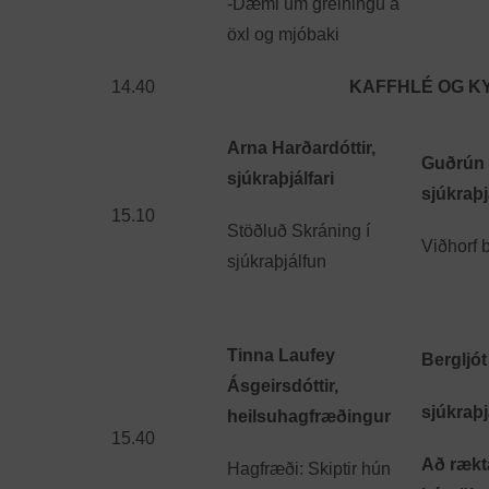
-Dæmi um greiningu á
öxl og mjóbaki
14.40
KAFFHLÉ OG KYNN
Arna Harðardóttir,
Guðrún 
sjúkraþjálfari
sjúkraþj
15.10
Stöðluð Skráning í
Viðhorf b
sjúkraþjálfun
Tinna Laufey
Bergljót
Ásgeirsdóttir,
sjúkraþj
heilsuhagfræðingur
15.40
Að rækta
Hagfræði: Skiptir hún