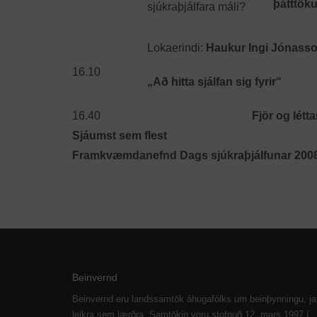
þátttök
sjúkraþjálfara máli?
Lokaerindi:
Haukur Ingi Jónasson,
16.10
„Að hitta sjálfan sig fyrir“
16.40
Fjör og léttar vei
Sjáumst sem flest
Framkvæmdanefnd Dags sjúkraþjálfunar 2008
Beinvernd
Beinvernd eru landssamtök áhugafólks um beinþynningu, ja
leikra sem lærðra. Samtökin voru stofnuð 12. mars 1997 í