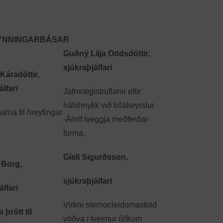
INGARBÁSAR
Guðný Lilja Oddsdóttir,
sjúkraþjálfari
Káradóttir,
álfari
Jafnvægistruflanir eftir
hálshnykk við bílákeyrslur
arna til hreyfingar
-Áhrif tveggja meðferðar­
forma.
Gísli Sigurðsson,
 Borg,
sjúkraþjálfari
álfari
Virkni sternocleidomastoid
 þrótt til
vöðva í tveimur ólíkum