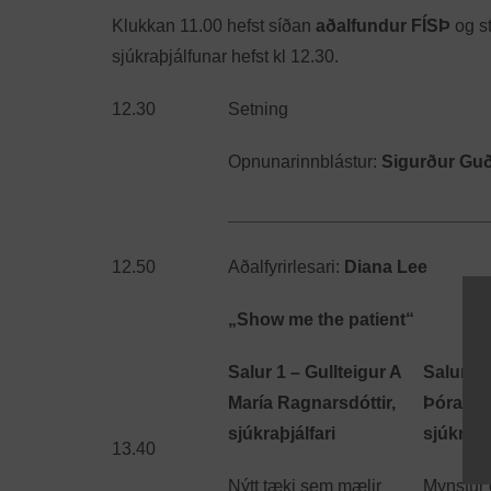
Klukkan 11.00 hefst síðan
aðalfundur FÍSÞ
og st
sjúkraþjálfunar hefst kl 12.30.
12.30
Setning
Opnunarinnblástur:
Sigurður Gu
__________________________
12.50
Aðalfyrirlesari:
Diana Lee
„Show me the patient“
Salur 1 – Gullteigur A
Salur 2-
María Ragnarsdóttir,
Þóra And
sjúkraþjálfari
sjúkraþj
13.40
Nýtt tæki sem mælir
Mynstur