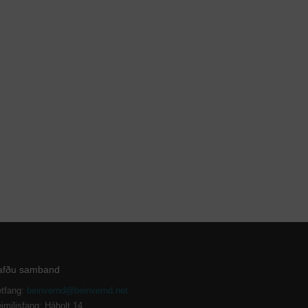
afðu samband
tfang:
beinvernd@beinvernd.net
imilisfang: Háholt 14