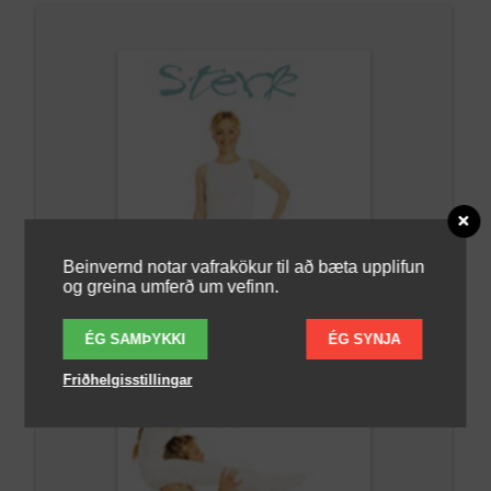
Beinvernd notar vafrakökur til að bæta upplifun
og greina umferð um vefinn.
ÉG SAMÞYKKI
ÉG SYNJA
Friðhelgisstillingar