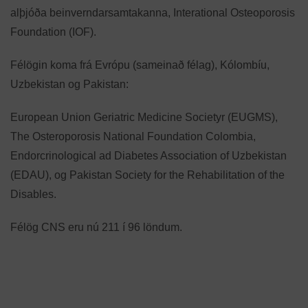
alþjóða beinverndarsamtakanna, Interational Osteoporosis
Foundation (IOF).
Félögin koma frá Evrópu (sameinað félag), Kólombíu,
Uzbekistan og Pakistan:
European Union Geriatric Medicine Societyr (EUGMS),
The Osteroporosis National Foundation Colombia,
Endorcrinological ad Diabetes Association of Uzbekistan
(EDAU), og Pakistan Society for the Rehabilitation of the
Disables.
Félög CNS eru nú 211 í 96 löndum.