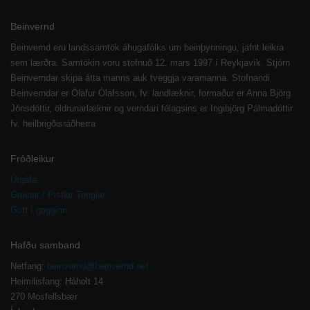
Beinvernd
Beinvernd eru landssamtök áhugafólks um beinþynningu, jafnt leikra
sem lærðra. Samtökin voru stofnuð 12. mars 1997 í Reykjavík. Stjórn
Beinverndar skipa átta manns auk tveggja varamanna. Stofnandi
Beinverndar er Ólafur Ólafsson, fv. landlæknir, formaður er Anna Björg
Jónsdóttir, öldrunarlæknir og verndari félagsins er Ingibjörg Pálmadóttir
fv. heilbrigðisráðherra
Fróðleikur
Útgáfa
Greinar / Pistlar Tenglar
Gott í gogginn
Hafðu samband
Netfang:
beinvernd@beinvernd.net
Heimilisfang: Háholt 14
270 Mosfellsbær