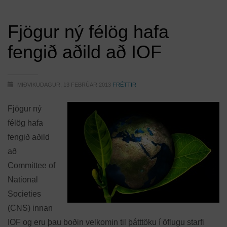
Fjögur ný félög hafa
fengið aðild að IOF
MIÐVIKUDAGUR, 13 FEBRÚAR 2013
FRÉTTIR
Fjögur ný
félög hafa
fengið aðild
að
Committee of
National
Societies
(CNS) innan
IOF og eru þau boðin velkomin til þátttöku í öflugu starfi