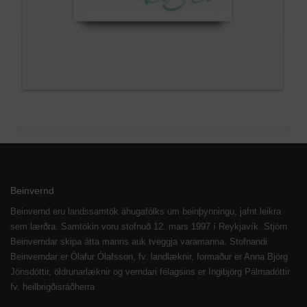
Beinvernd
Beinvernd eru landssamtök áhugafólks um beinþynningu, jafnt leikra
sem lærðra. Samtökin voru stofnuð 12. mars 1997 í Reykjavík. Stjórn
Beinverndar skipa átta manns auk tveggja varamanna. Stofnandi
Beinverndar er Ólafur Ólafsson, fv. landlæknir, formaður er Anna Björg
Jónsdóttir, öldrunarlæknir og verndari félagsins er Ingibjörg Pálmadóttir
fv. heilbrigðisráðherra