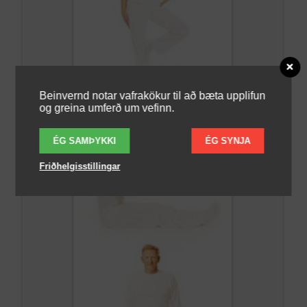
Beinvernd notar vafrakökur til að bæta upplifun
og greina umferð um vefinn.
ÉG SAMÞYKKI
ÉG SYNJA
Friðhelgisstillingar