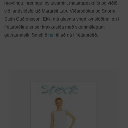
hreyfingu, næringu, byltuvarnir , mataruppskriftir og viðtöl
við landsliðsfólkið Margréti Láru Viðarsdóttur og Snorra
Stein Guðjónsson. Ekki má gleyma yngri kynslóðinni en í
fréttabréfinu er sér krakkasíða með skemmtilegum
getraunaleik. Smellið
hér
til að ná í fréttabréfið.