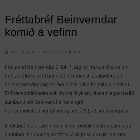
Fréttabréf Beinverndar
komið á vefinn
ÞRIÐJUDAGUR, 06 JANÚAR 2009
FRÉTTIR
Fréttabréf Beinverndar 1. tbl. 7. árg. er nú komið á vefinn.
Fréttabréfið kom út þann 20. október sl. á alþjóðlegum
beinverndardegi og var borið út til allra heimila á landinu.
Ef Fréttabréfið hefur ekki borist til ykkar, vinsamlegast hafið
samband við Beinvernd á netfangið
beinvernd@beinvernd.net
og þið fáið það sent með pósti.
Í fréttabréfinu er að finna mikinn fróðleik um beinþynningu,
greiningu hennar og meðferð. Auk þess eru greinar um