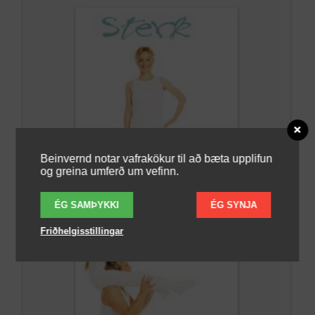
Beinvernd notar vafrakökur til að bæta upplifun
og greina umferð um vefinn.
ÉG SAMÞYKKI
ÉG SYNJA
Friðhelgisstillingar