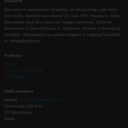
Beinvernd
Beinvernd eru landssamtök áhugafólks um beinþynningu, jafnt leikra
sem lærðra. Samtökin voru stofnuð 12. mars 1997 í Reykjavík. Stjórn
Beinverndar skipa átta manns auk tveggja varamanna. Stofnandi
Beinverndar er Ólafur Ólafsson, fv. landlæknir, formaður er Anna Björg
Jónsdóttir, öldrunarlæknir og verndari félagsins er Ingibjörg Pálmadóttir
fv. heilbrigðisráðherra
Fróðleikur
Útgáfa
Greinar / Pistlar Tenglar
Gott í gogginn
Hafðu samband
Netfang:
beinvernd@beinvernd.net
Heimilisfang: Háholt 14
270 Mosfellsbær
Ísland