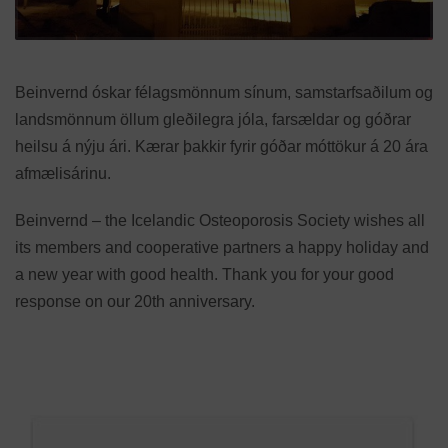
Beinvernd óskar félagsmönnum sínum, samstarfsaðilum og
landsmönnum öllum gleðilegra jóla, farsældar og góðrar
heilsu á nýju ári. Kærar þakkir fyrir góðar móttökur á 20 ára
afmælisárinu.
Beinvernd – the Icelandic Osteoporosis Society wishes all
its members and cooperative partners a happy holiday and
a new year with good health. Thank you for your good
response on our 20th anniversary.