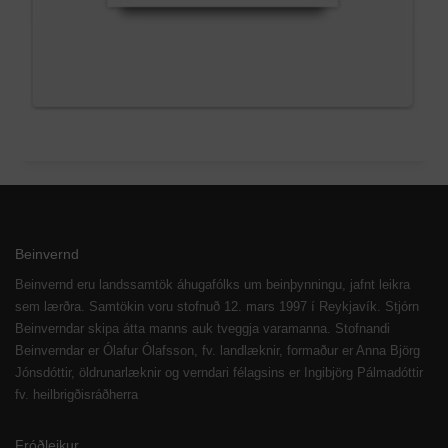
Beinvernd
Beinvernd eru landssamtök áhugafólks um beinþynningu, jafnt leikra
sem lærðra. Samtökin voru stofnuð 12. mars 1997 í Reykjavík. Stjórn
Beinverndar skipa átta manns auk tveggja varamanna. Stofnandi
Beinverndar er Ólafur Ólafsson, fv. landlæknir, formaður er Anna Björg
Jónsdóttir, öldrunarlæknir og verndari félagsins er Ingibjörg Pálmadóttir
fv. heilbrigðisráðherra
Fróðleikur