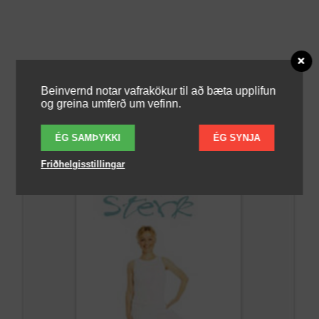
Beinvernd notar vafrakökur til að bæta upplifun
og greina umferð um vefinn.
ÉG SAMÞYKKI
ÉG SYNJA
Friðhelgisstillingar