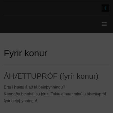
Fyrir konur
Quiz:
ÁHÆTTUPRÓF (fyrir konur)
Ertu í hættu á að fá beinþynningu?
Kannaðu beinheilsu þína. Taktu einnar mínútu áhættupróf
fyrir beinþynningu!