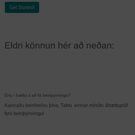
Get Started!
Eldri könnun hér að neðan:
Ertu í hættu á að fá beinþynningu?
Kannaðu beinheilsu þína. Taktu einnar mínútu áhættupróf
fyrir beinþynningu!