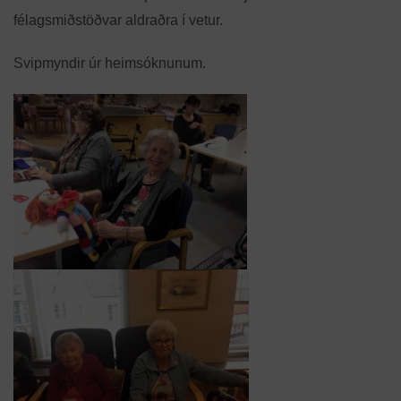
félagsmiðstöðvar aldraðra í vetur.
Svipmyndir úr heimsóknunum.