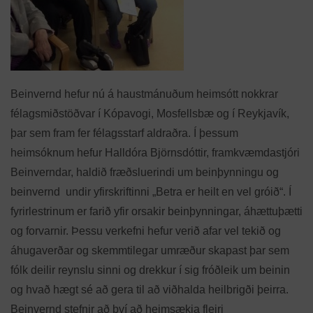
Beinvernd hefur nú á haustmánuðum heimsótt nokkrar
félagsmiðstöðvar í Kópavogi, Mosfellsbæ og í Reykjavík,
þar sem fram fer félagsstarf aldraðra. Í þessum
heimsóknum hefur Halldóra Björnsdóttir, framkvæmdastjóri
Beinverndar, haldið fræðsluerindi um beinþynningu og
beinvernd undir yfirskriftinni „Betra er heilt en vel gróið“. Í
fyrirlestrinum er farið yfir orsakir beinþynningar, áhættuþætti
og forvarnir. Þessu verkefni hefur verið afar vel tekið og
áhugaverðar og skemmtilegar umræður skapast þar sem
fólk deilir reynslu sinni og drekkur í sig fróðleik um beinin
og hvað hægt sé að gera til að viðhalda heilbrigði þeirra.
Beinvernd stefnir að því að heimsækja fleiri