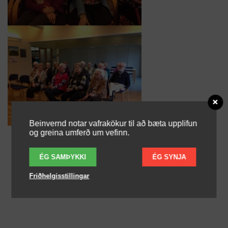
Beinvernd notar vafrakökur til að bæta upplifun
og greina umferð um vefinn.
ÉG SAMÞYKKI
ÉG SYNJA
Friðhelgisstillingar