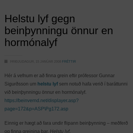
Helstu lyf gegn
beinþynningu önnur en
hormónalyf
ÞRIÐJUDAGUR, 15 JANÚAR 2008
FRÉTTIR
Hér á vefnum er að finna grein eftir prófessor Gunnar
Sigurðsson um
helstu lyf
sem notuð hafa verið í baráttunni
við beinþynningu önnur en hormónalyf.
https://beinvernd.net/displayer.asp?
page=172&p=ASP\Pg172.asp
Einnig er hægt að fara undir flipann beinþynning – meðferð
og finna greinina þar,
Helstu lyf.