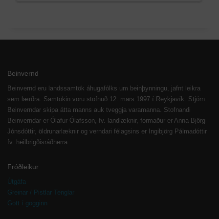
Beinvernd
Beinvernd eru landssamtök áhugafólks um beinþynningu, jafnt leikra
sem lærðra. Samtökin voru stofnuð 12. mars 1997 í Reykjavík. Stjórn
Beinverndar skipa átta manns auk tveggja varamanna. Stofnandi
Beinverndar er Ólafur Ólafsson, fv. landlæknir, formaður er Anna Björg
Jónsdóttir, öldrunarlæknir og verndari félagsins er Ingibjörg Pálmadóttir
fv. heilbrigðisráðherra
Fróðleikur
Útgáfa
Greinar / Pistlar Tenglar
Gott í gogginn