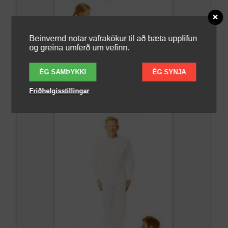
Beinvernd notar vafrakökur til að bæta upplifun
og greina umferð um vefinn.
ÉG SAMÞYKKI
ÉG SYNJA
Friðhelgisstillingar