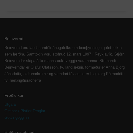
Beinvernd
Beinvernd eru landssamtök áhugafólks um beinþynningu, jafnt leikra
sem lærðra. Samtökin voru stofnuð 12. mars 1997 í Reykjavík. Stjórn
Beinverndar skipa átta manns auk tveggja varamanna. Stofnandi
Beinverndar er Ólafur Ólafsson, fv. landlæknir, formaður er Anna Björg
Jónsdóttir, öldrunarlæknir og verndari félagsins er Ingibjörg Pálmadóttir
fv. heilbrigðisráðherra
Fróðleikur
Útgáfa
Greinar / Pistlar Tenglar
Gott í gogginn
Hafðu samband