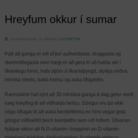
Hreyfum okkur í sumar
LAUGARDAGUR, 26 JANÚAR 2008
FRÉTTIR
Það að ganga er eitt af því auðveldasta, öruggasta og
skemmtilegasta sem hægt er að gera til að halda sér í
líkamlegu formi, hafa stjórn á líkamsþyngd, styrkja vöðva,
minnka streitu, bæta heilsu og auka lífsgæðin.
Rannsóknir haf sýnt að 30 mínútna ganga á dag getur verið
næg hreyfing til að viðhalda heilsu. Göngur eru þó ekki
nógu öflugar til að auka beinþéttnina en hins vegar geta
göngur viðhaldið þeirri beinþéttni sem við höfum. Útiveran
hjálpar okkur að fá D-vítamín í kroppinn en D-vítamín
myndast í húð fyrir áhrif sólarljóss. D-vítamín stjórnar