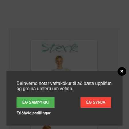
Beinvernd notar vafrakökur til að bæta upplifun
og greina umferð um vefinn.
ÉG SAMÞYKKI
ÉG SYNJA
Friðhelgisstillingar