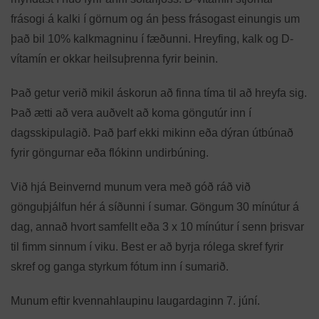
frásogi á kalki í görnum og án þess frásogast einungis um
það bil 10% kalkmagninu í fæðunni. Hreyfing, kalk og D-
vítamín er okkar heilsuþrenna fyrir beinin.
Það getur verið mikil áskorun að finna tíma til að hreyfa sig.
Það ætti að vera auðvelt að koma göngutúr inn í
dagsskipulagið. Það þarf ekki mikinn eða dýran útbúnað
fyrir göngurnar eða flókinn undirbúning.
Við hjá Beinvernd munum vera með góð ráð við
gönguþjálfun hér á síðunni í sumar. Göngum 30 mínútur á
dag, annað hvort samfellt eða 3 x 10 mínútur í senn þrisvar
til fimm sinnum í viku. Best er að byrja rólega skref fyrir
skref og ganga styrkum fótum inn í sumarið.
Munum eftir kvennahlaupinu laugardaginn 7. júní.