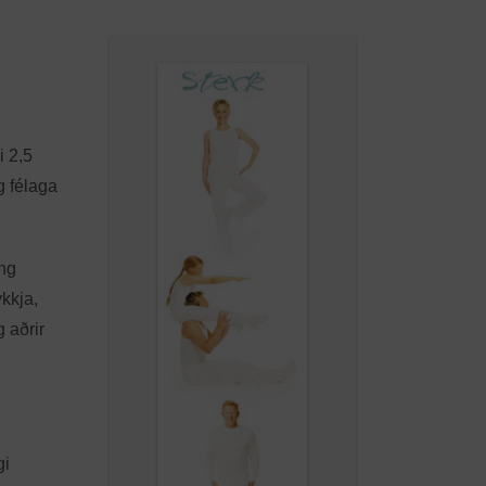
i 2,5
g félaga
ing
kkja,
g aðrir
gi