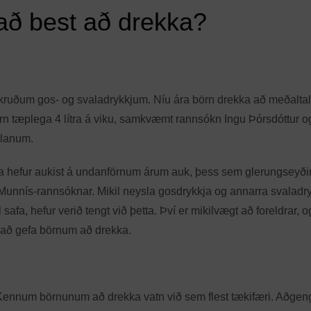
að best að drekka?
ykruðum gos- og svaladrykkjum. Níu ára börn drekka að meðaltal
örn tæplega 4 lítra á viku, samkvæmt rannsókn Ingu Þórsdóttur o
alanum.
ga hefur aukist á undanförnum árum auk, þess sem glerungseyð
unnís-rannsóknar. Mikil neysla gosdrykkja og annarra svaladry
afa, hefur verið tengt við þetta. Því er mikilvægt að foreldrar, o
st að gefa börnum að drekka.
. Kennum börnunum að drekka vatn við sem flest tækifæri. Aðgen