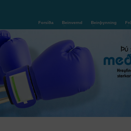
Forsíða
Beinvernd
Beinþynning
Fr