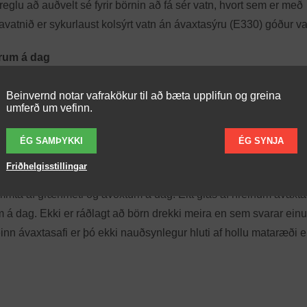
glu að auðvelt sé fyrir börnin að fá sér vatn, hvort sem er með
navatnið er sykurlaust kolsýrt vatn án ávaxtasýru (E330) góður va
örum á dag
gt að neyta tveggja glasa, diska eða dósa af mjólk eða mjólkurm
Beinvernd notar vafrakökur til að bæta upplifun og greina
umferð um vefinn.
 að velja fitulitlar og lítið sykraðar vörur nema fyrir börn tvegg
tur komið í stað mjólkurvara að hluta til.
ÉG SAMÞYKKI
ÉG SYNJA
hollu mataræði
Friðhelgisstillingar
mta af grænmeti og ávöxtum á dag. Eitt glas af hreinum ávaxta
m á dag. Ekki er ráðlagt að börn drekki meira en sem svarar einu
einn ávaxtasafi er þó ekki nauðsynlegur hluti af hollu mataræði e