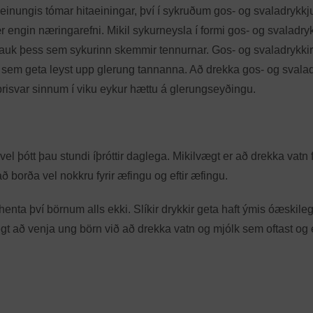
ta einungis tómar hitaeiningar, því í sykruðum gos- og svaladrykk
r engin næringarefni. Mikil sykurneysla í formi gos- og svaladry
a auk þess sem sykurinn skemmir tennurnar. Gos- og svaladrykkir
 sem geta leyst upp glerung tannanna. Að drekka gos- og svalad
þrisvar sinnum í viku eykur hættu á glerungseyðingu.
el þótt þau stundi íþróttir daglega. Mikilvægt er að drekka vatn f
ð borða vel nokkru fyrir æfingu og eftir æfingu.
henta því börnum alls ekki. Slíkir drykkir geta haft ýmis óæskileg
t að venja ung börn við að drekka vatn og mjólk sem oftast og ef 