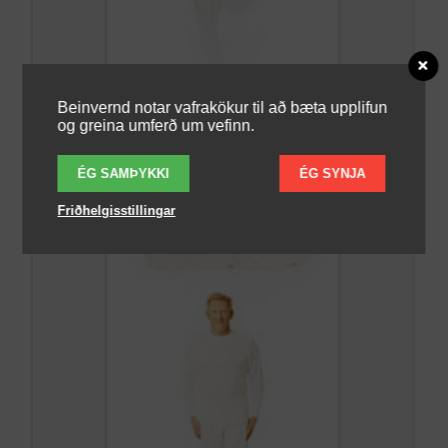
Beinvernd notar vafrakökur til að bæta upplifun
og greina umferð um vefinn.
ÉG SAMÞYKKI
ÉG SYNJA
Friðhelgisstillingar