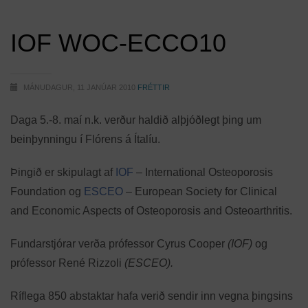
IOF WOC-ECCO10
MÁNUDAGUR, 11 JANÚAR 2010
FRÉTTIR
Daga 5.-8. maí n.k. verður haldið alþjóðlegt þing um
beinþynningu í Flórens á Ítalíu.
Þingið er skipulagt af
IOF
– International Osteoporosis
Foundation og
ESCEO
– European Society for Clinical
and Economic Aspects of Osteoporosis and Osteoarthritis.
Fundarstjórar verða prófessor Cyrus Cooper
(IOF)
og
prófessor René Rizzoli
(ESCEO).
Ríflega 850 abstaktar hafa verið sendir inn vegna þingsins