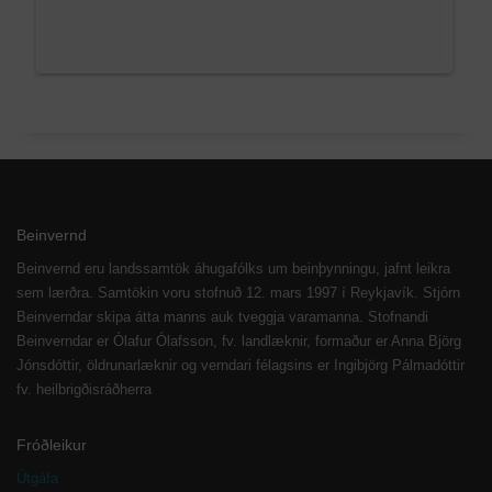
Beinvernd
Beinvernd eru landssamtök áhugafólks um beinþynningu, jafnt leikra
sem lærðra. Samtökin voru stofnuð 12. mars 1997 í Reykjavík. Stjórn
Beinverndar skipa átta manns auk tveggja varamanna. Stofnandi
Beinverndar er Ólafur Ólafsson, fv. landlæknir, formaður er Anna Björg
Jónsdóttir, öldrunarlæknir og verndari félagsins er Ingibjörg Pálmadóttir
fv. heilbrigðisráðherra
Fróðleikur
Útgáfa