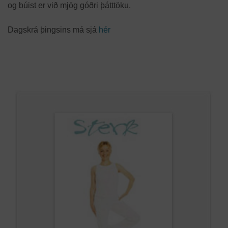
og búist er við mjög góðri þátttöku.
Dagskrá þingsins má sjá
hér