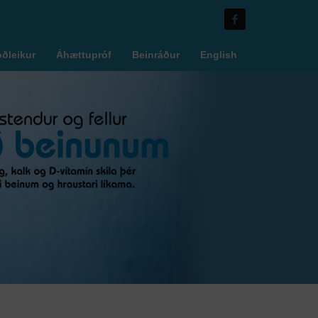
óðleikur
Áhættupróf
Beinráður
English