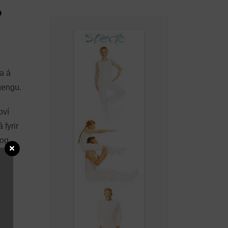
?
na á
 gengu.
því
 fyrir
 og