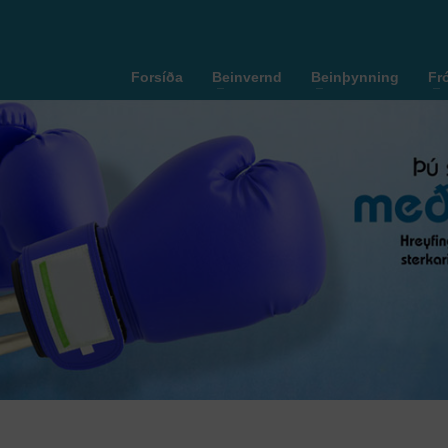
Forsíða
Beinvernd
Beinþynning
Fr