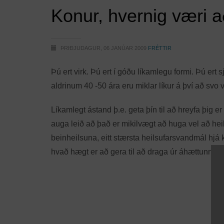
Konur, hvernig væri 
ÞRIÐJUDAGUR, 06 JANÚAR 2009
FRÉTTIR
Þú ert virk. Þú ert í góðu líkamlegu formi. Þú ert
aldrinum 40 -50 ára eru miklar líkur á því að svo
Líkamlegt ástand þ.e. geta þín til að hreyfa þig 
auga leið að það er mikilvægt að huga vel að heil
beinheilsuna, eitt stærsta heilsufarsvandmál hjá
hvað hægt er að gera til að draga úr áhættunni 