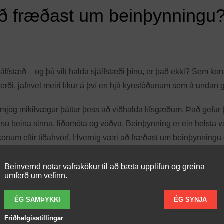
að fræðast um beinþynningu
 sjálfstæð – og þú vilt halda sjálfstæði þínu, er það ekki? Sem ko
 verði, jafnvel meiri líkur á því en hjá kynslóðunum sem á undan
er mjög mikilvægur þáttur þess að viðhalda lífsgæðum. Það gefur 
su beina sinna, liðamóta og vöðva. Beinþynning er ein helsta vá
 konum eftir tíðahvörf. Hvernig væri að fræðast um beinþynningu
á að verða henni að bráð. Taktu áhættupróf um beinþynningu
hér
.
Beinvernd notar vafrakökur til að bæta upplifun og greina
umferð um vefinn.
ÉG SAMÞYKKI
ÉG SYNJA
Friðhelgisstillingar