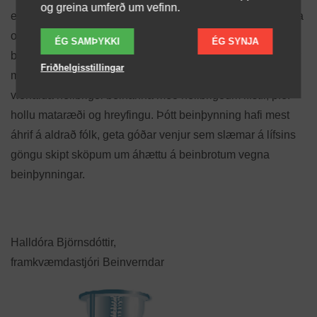
og greina umferð um vefinn.
en sérstaklega í upphafi ævinnar, þegar beinin eru að vaxa
og þéttast og á efri árum er þau eru oft á tíðum orðin
ÉG SAMÞYKKI
ÉG SYNJA
brothætt. Á fullorðinsárum frá rúmlega tvítugu til sextugs er
Friðhelgisstillingar
markmið beinverndar að forðast ótímabært beintap og
viðhalda heilbrigði beinanna með heilbrigðum lífstíl, þ.e.
hollu mataræði og hreyfingu. Þótt beinþynning hafi mest
áhrif á aldrað fólk, geta góðar venjur sem slæmar á lífsins
göngu skipt sköpum um áhættu á beinbrotum vegna
beinþynningar.
Halldóra Björnsdóttir,
framkvæmdastjóri Beinverndar