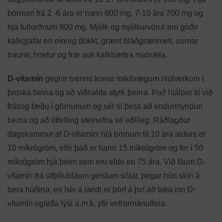
börnum frá 2 -6 ára er hann 600 mg, 7-10 ára 700 mg og
hjá fullorðnum 800 mg. Mjólk og mjólkurvörur eru góðir
kalkgjafar en einnig dökkt, grænt blaðgrænmeti, sumar
baunir, hnetur og fræ auk kalkbættra matvæla.
D-vítamín
gegnir tvenns konar mikilvægum hlutverkum í
þroska beina og að viðhalda styrk þeirra. Það hjálpar til við
frásog fæðu í görnunum og sér til þess að endurmyndun
beina og að útfelling steinefna sé eðlileg. Ráðlagður
dagskammur af D-vítamíni hjá börnum til 10 ára aldurs er
10 míkrógröm, eftir það er hann 15 míkrógröm og fer í 50
míkrógröm hjá þeim sem eru eldri en 75 ára. Við fáum D-
vítamín frá útfjólubláum geislum sólar, þegar hún skín á
bera húðina, en hér á landi er þörf á því að taka inn D-
vítamín og/eða lýsi a.m.k. yfir vetrarmánuðina.