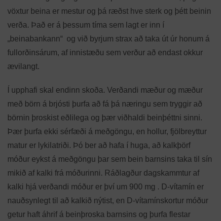
vöxtur beina er mestur og þá ræðst hve sterk og þétt beinin
verða. Það er á þessum tíma sem lagt er inn í
„beinabankann“ og við byrjum strax að taka út úr honum á
fullorðinsárum, af innistæðu sem verður að endast okkur
ævilangt.
Í upphafi skal endinn skoða. Verðandi mæður og mæður
með börn á brjósti þurfa að fá þá næringu sem tryggir að
börnin þroskist eðlilega og þær viðhaldi beinþéttni sinni.
Þær þurfa ekki sérfæði á meðgöngu, en hollur, fjölbreyttur
matur er lykilatriði. Þó ber að hafa í huga, að kalkþörf
móður eykst á meðgöngu þar sem bein barnsins taka til sín
mikið af kalki frá móðurinni. Ráðlagður dagskammtur af
kalki hjá verðandi móður er því um 900 mg . D-vítamín er
nauðsynlegt til að kalkið nýtist, en D-vítamínskortur móður
getur haft áhrif á beinþroska barnsins og þurfa flestar