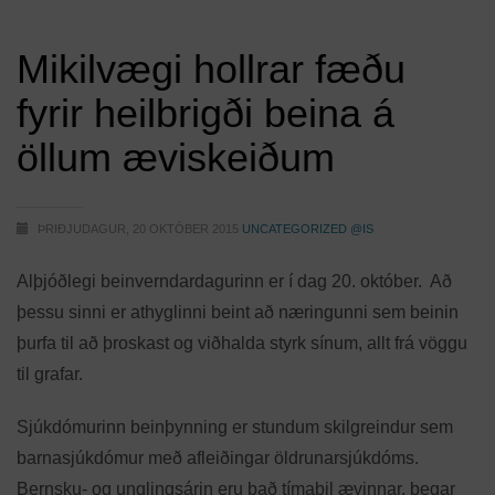
Mikilvægi hollrar fæðu
fyrir heilbrigði beina á
öllum æviskeiðum
ÞRIÐJUDAGUR, 20 OKTÓBER 2015
UNCATEGORIZED @IS
Alþjóðlegi beinverndardagurinn er í dag 20. október. Að
þessu sinni er athyglinni beint að næringunni sem beinin
þurfa til að þroskast og viðhalda styrk sínum, allt frá vöggu
til grafar.
Sjúkdómurinn beinþynning er stundum skilgreindur sem
barnasjúkdómur með afleiðingar öldrunarsjúkdóms.
Bernsku- og unglingsárin eru það tímabil ævinnar, þegar