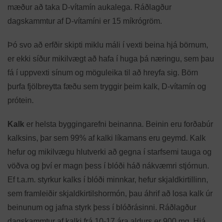
mæður að taka D-vítamín aukalega. Ráðlagður
dagskammtur af D-vítamíni er 15 míkrógröm.
Þó svo að erfðir skipti miklu máli í vexti beina hjá börnum,
er ekki síður mikilvægt að hafa í huga þá næringu, sem þau
fá í uppvexti sínum og möguleika til að hreyfa sig. Börn
þurfa fjölbreytta fæðu sem tryggir þeim kalk, D-vítamín og
prótein.
Kalk
er helsta byggingarefni beinanna. Beinin eru forðabúr
kalksins, þar sem 99% af kalki líkamans eru geymd. Kalk
hefur og mikilvægu hlutverki að gegna í starfsemi tauga og
vöðva og því er magn þess í blóði háð nákvæmri stjórnun.
Ef t.a.m. styrkur kalks í blóði minnkar, hefur skjaldkirtillinn,
sem framleiðir skjaldkirtilshormón, þau áhrif að losa kalk úr
beinunum og jafna styrk þess í blóðrásinni. Ráðlagður
dagskammtur af kalki frá 10-17 ára aldurs er 900 mg. Hjá