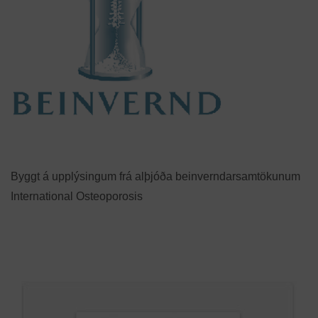
Byggt á upplýsingum frá alþjóða beinverndarsamtökunum
International Osteoporosis