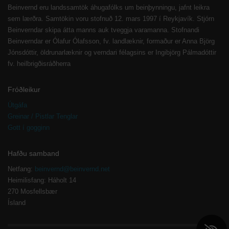
Beinvernd eru landssamtök áhugafólks um beinþynningu, jafnt leikra
sem lærðra. Samtökin voru stofnuð 12. mars 1997 í Reykjavík. Stjórn
Beinverndar skipa átta manns auk tveggja varamanna. Stofnandi
Beinverndar er Ólafur Ólafsson, fv. landlæknir, formaður er Anna Björg
Jónsdóttir, öldrunarlæknir og verndari félagsins er Ingibjörg Pálmadóttir
fv. heilbrigðisráðherra
Fróðleikur
Útgáfa
Greinar / Pistlar Tenglar
Gott í gogginn
Hafðu samband
Netfang:
beinvernd@beinvernd.net
Heimilisfang: Háholt 14
270 Mosfellsbær
Ísland