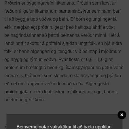
Prótein
er byggingarefni líkamans. Prótein sem fæst úr
fæðunni gefur líkamanum þær amínósýrur sem hann þarf
til að byggja upp vöðva og bein. Ef börn og unglingar fá
ekki nægjanlegt prótein, getur það haft þau áhrif á vöxt
beinagrindarinnar að þéttni beinanna verður minni. Hér á
landi hrjáir skortur á próteini sjaldan ungt fólk, en hjá eldra
fólki er hann algengari og tengdur við beintap í mjöðmum
og hrygg og rýrnun vöðva. Fyrir flesta er 0,8 – 1.0 g af
próteinum hæfilegt á hvert kg líkamsþyngdar en getur verið
meira s.s. hjá þeim sem stunda mikla hreyfingu og þjálfun
eða ef um langvinn veikindi er að ræða. Algengustu
próteingjafarnir eru kjöt, fiskur, mjólkurvörur, egg, baunir,
hnetur og gróft korn.
Beinvernd notar vafrakökur til að bæta upplifun
Mikilvægi hollrar og góðrar fæðu skiptir máli á öllum aldri