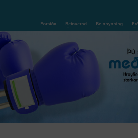
Forsíða
Beinvernd
Beinþynning
Fr