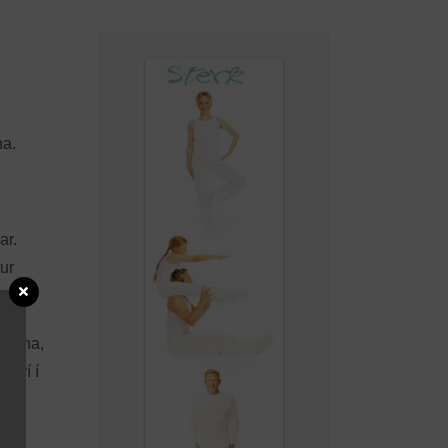
na.
ar.
tur
túlkna,
 því í
otum