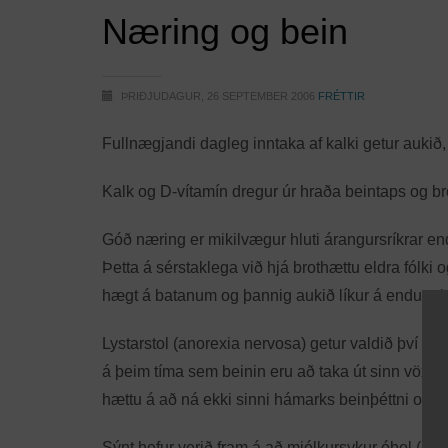
Næring og bein
ÞRIÐJUDAGUR, 26 SEPTEMBER 2006
FRÉTTIR
Fullnægjandi dagleg inntaka af kalki getur aukið, 
Kalk og D-vítamín dregur úr hraða beintaps og brot
Góð næring er mikilvægur hluti árangursríkrar e
Þetta á sérstaklega við hjá brothættu eldra fólki
hægt á batanum og þannig aukið líkur á endurte
Lystarstol (anorexia nervosa) getur valdið því að
á þeim tíma sem beinin eru að taka út sinn vöxt og 
hættu á að ná ekki sinni hámarks beinþéttni og 
Sýnt hefur verið fram á að mjólkursykur óþol (lact