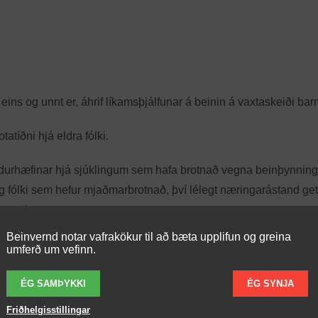
eins og unnt er, áhrif líkamsþjálfunar á beinin á vaxtaskeiði bar
atíðni hjá eldra fólki.
ndurhæfinar hjá sjúklingum sem hafa brotnað vegna beinþynning
 og fólki sem hefur mjaðmarbrotnað, því lélegt næringarástand ge
knum brotum.
Beinvernd notar vafrakökur til að bæta upplifun og greina
 tíðablæðingar stöðvast. Lystarstol er algengast meðal unglingss
umferð um vefinn.
þroska fyrir lífið. Unglingsstúlkur sem haldnar eru lystarstoli eru
auka þannig hættu á beinþynningu síðar á ævinni.
ÉG SAMÞYKKI
ÉG SYNJA
Friðhelgisstillingar
ose intolerance) sé tengt lágri beinþéttni og aukinni hættu á br