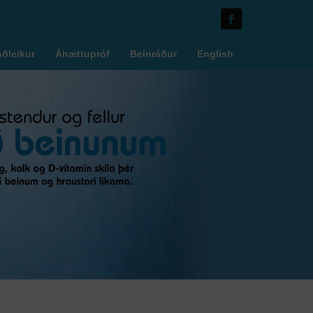
óðleikur
Áhættupróf
Beinráður
English