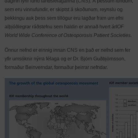
daginn fyrir fund landsfélaganna (CNS). Á þessum fundum,
sem eru vinnufundir, er skiptst á skoðunum, reynslu og
þekkingu auk þess sem tillögur eru lagðar fram um efni
alþjóðlegrar ráðstefnu sem haldin er annað hvert ár
IOF
World Wide Conference of Osteoporosis Patient Societies.
Önnur nefnd er einnig innan CNS en það er nefnd sem fer
yfir umsóknir nýrra félaga og er Dr. Björn Guðbjörnsson,
formaður Beinverndar, formaður þeirrar nefndar.