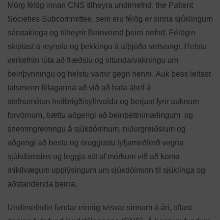
Mörg félög innan CNS tilheyra undirnefnd, the Patient
Societies Subcommittee, sem eru félög er sinna sjúklingum
sérstaklega og tilheyrir Beinvernd þeirri nefnd. Félögin
skiptast á reynslu og þekkingu á alþjóða vettvangi. Helstu
verkefnin lúta að fræðslu og vitundarvakningu um
beinþynningu og helstu varnir gegn henni. Auk þess leitast
talsmenn félaganna að við að hafa áhrif á
stefnumótun heilbrigðisyfirvalda og berjast fyrir auknum
forvörnum, bættu aðgengi að beinþéttnimælingum og
snemmgreiningu á sjúkdómnum, niðurgreiðslum og
aðgengi að bestu og öruggustu lyfjameðferð vegna
sjúkdómsins og leggja sitt af mörkum við að koma
mikilvægum upplýsingum um sjúkdólminn til sjúklinga og
aðstandenda þeirra.
Undirnefndin fundar einnig tvisvar sinnum á ári, oftast