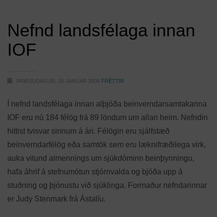
Nefnd landsfélaga innan
IOF
ÞRIÐJUDAGUR, 15 JANÚAR 2008
FRÉTTIR
Í nefnd landsfélaga innan alþjóða beinverndarsamtakanna
IOF eru nú 184 félög frá 89 löndum um allan heim. Nefndin
hittist tvisvar sinnum á ári. Félögin eru sjálfstæð
beinverndarfélög eða samtök sem eru læknifræðilega virk,
auka vitund almennings um sjúkdóminn beinþynningu,
hafa áhrif á stefnumótun stjórnvalda og bjóða upp á
stuðning og þjónustu við sjúklinga. Formaður nefndarinnar
er Judy Stenmark frá Ástalíu.