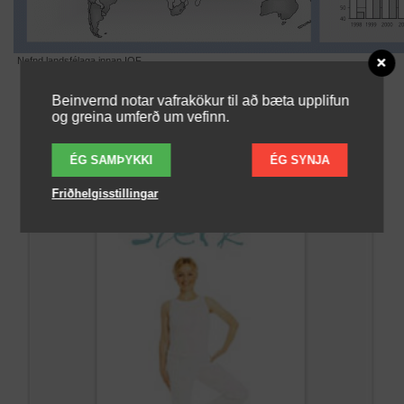
Nefnd landsfélaga innan IOF
Beinvernd notar vafrakökur til að bæta upplifun
og greina umferð um vefinn.
ÉG SAMÞYKKI
ÉG SYNJA
Friðhelgisstillingar