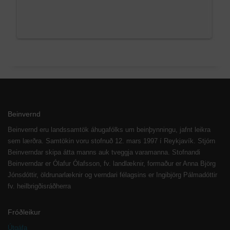
Beinvernd
Beinvernd eru landssamtök áhugafólks um beinþynningu, jafnt leikra
sem lærðra. Samtökin voru stofnuð 12. mars 1997 í Reykjavík. Stjórn
Beinverndar skipa átta manns auk tveggja varamanna. Stofnandi
Beinverndar er Ólafur Ólafsson, fv. landlæknir, formaður er Anna Björg
Jónsdóttir, öldrunarlæknir og verndari félagsins er Ingibjörg Pálmadóttir
fv. heilbrigðisráðherra
Fróðleikur
Útgáfa