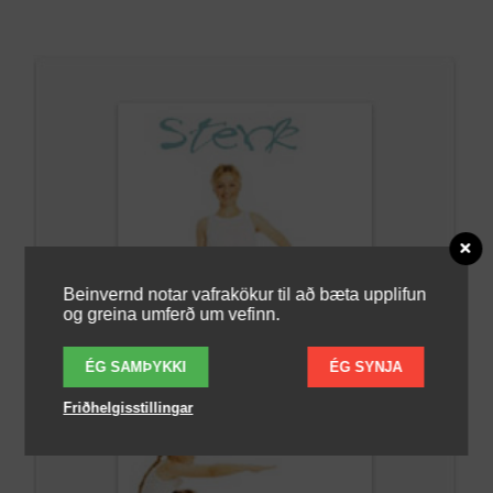
Beinvernd notar vafrakökur til að bæta upplifun
og greina umferð um vefinn.
ÉG SAMÞYKKI
ÉG SYNJA
Friðhelgisstillingar