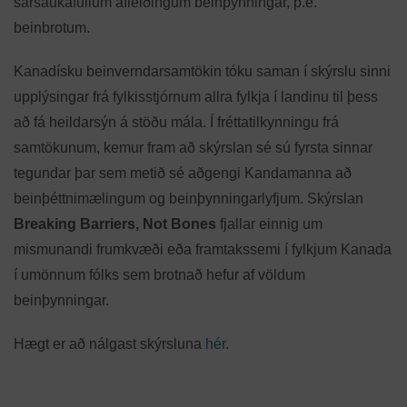
sársaukafullum afleiðingum beinþynningar, þ.e.
beinbrotum.
Kanadísku beinverndarsamtökin tóku saman í skýrslu sinni
upplýsingar frá fylkisstjórnum allra fylkja í landinu til þess
að fá heildarsýn á stöðu mála. Í fréttatilkynningu frá
samtökunum, kemur fram að skýrslan sé sú fyrsta sinnar
tegundar þar sem metið sé aðgengi Kandamanna að
beinþéttnimælingum og beinþynningarlyfjum. Skýrslan
Breaking Barriers, Not Bones
fjallar einnig um
mismunandi frumkvæði eða framtakssemi í fylkjum Kanada
í umönnum fólks sem brotnað hefur af völdum
beinþynningar.
Hægt er að nálgast skýrsluna
hér
.