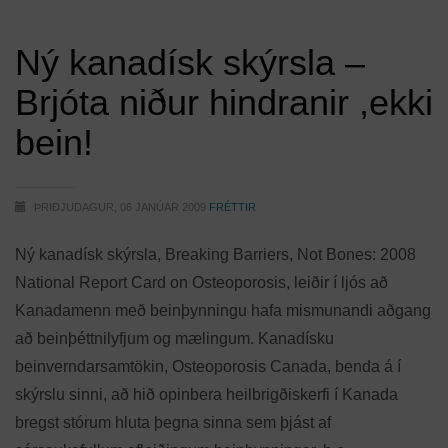
Ný kanadísk skýrsla –
Brjóta niður hindranir ,ekki
bein!
ÞRIÐJUDAGUR, 06 JANÚAR 2009
FRÉTTIR
Ný kanadísk skýrsla, Breaking Barriers, Not Bones: 2008
National Report Card on Osteoporosis, leiðir í ljós að
Kanadamenn með beinþynningu hafa mismunandi aðgang
að beinþéttnilyfjum og mælingum. Kanadísku
beinverndarsamtökin, Osteoporosis Canada, benda á í
skýrslu sinni, að hið opinbera heilbrigðiskerfi í Kanada
bregst stórum hluta þegna sinna sem þjást af