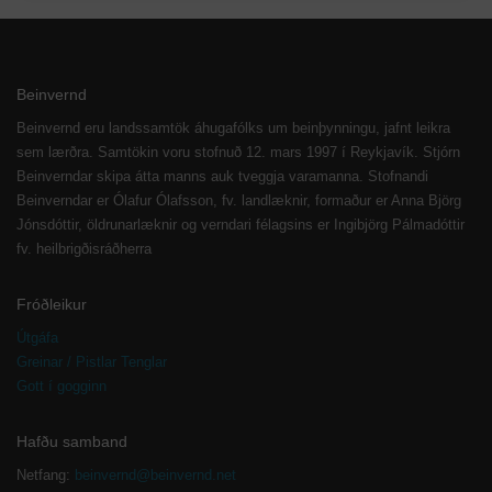
Beinvernd
Beinvernd eru landssamtök áhugafólks um beinþynningu, jafnt leikra
sem lærðra. Samtökin voru stofnuð 12. mars 1997 í Reykjavík. Stjórn
Beinverndar skipa átta manns auk tveggja varamanna. Stofnandi
Beinverndar er Ólafur Ólafsson, fv. landlæknir, formaður er Anna Björg
Jónsdóttir, öldrunarlæknir og verndari félagsins er Ingibjörg Pálmadóttir
fv. heilbrigðisráðherra
Fróðleikur
Útgáfa
Greinar / Pistlar Tenglar
Gott í gogginn
Hafðu samband
Netfang:
beinvernd@beinvernd.net