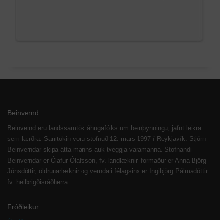
Beinvernd
Beinvernd eru landssamtök áhugafólks um beinþynningu, jafnt leikra
sem lærðra. Samtökin voru stofnuð 12. mars 1997 í Reykjavík. Stjórn
Beinverndar skipa átta manns auk tveggja varamanna. Stofnandi
Beinverndar er Ólafur Ólafsson, fv. landlæknir, formaður er Anna Björg
Jónsdóttir, öldrunarlæknir og verndari félagsins er Ingibjörg Pálmadóttir
fv. heilbrigðisráðherra
Fróðleikur