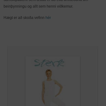
beinþynningu og allt sem henni viðkemur.
Hægt er að skoða vefinn
hér