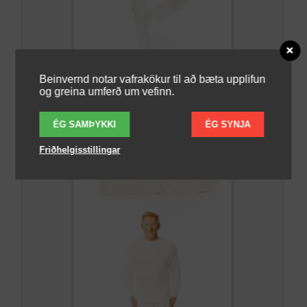
Beinvernd notar vafrakökur til að bæta upplifun
og greina umferð um vefinn.
ÉG SAMÞYKKI
ÉG SYNJA
Friðhelgisstillingar