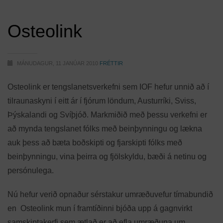
Osteolink
MÁNUDAGUR, 11 JANÚAR 2010
FRÉTTIR
Osteolink er tengslanetsverkefni sem IOF hefur unnið að í
tilraunaskyni í eitt ár í fjórum löndum, Austurríki, Sviss,
Þýskalandi og Svíþjóð. Markmiðið með þessu verkefni er
að mynda tengslanet fólks með beinþynningu og lækna
auk þess að bæta boðskipti og fjarskipti fólks með
beinþynningu, vina þeirra og fjölskyldu, bæði á netinu og
persónulega.
Nú hefur verið opnaður sérstakur umræðuvefur tímabundið
en Osteolink mun í framtíðinni bjóða upp á gagnvirkt
samskiptakerfi sem ætlað er að efla umræðuna um