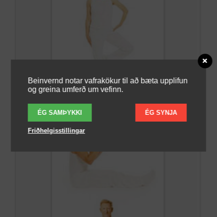
Beinvernd notar vafrakökur til að bæta upplifun
og greina umferð um vefinn.
ÉG SAMÞYKKI
ÉG SYNJA
Friðhelgisstillingar