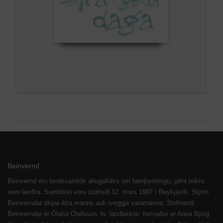
Beinvernd
Beinvernd eru landssamtök áhugafólks um beinþynningu, jafnt leikra
sem lærðra. Samtökin voru stofnuð 12. mars 1997 í Reykjavík. Stjórn
Beinverndar skipa átta manns auk tveggja varamanna. Stofnandi
Beinverndar er Ólafur Ólafsson, fv. landlæknir, formaður er Anna Björg