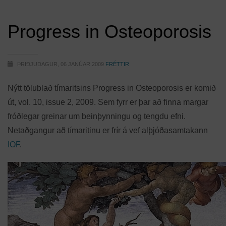
Progress in Osteoporosis
ÞRIÐJUDAGUR, 06 JANÚAR 2009
FRÉTTIR
Nýtt tölublað tímaritsins Progress in Osteoporosis er komið
út, vol. 10, issue 2, 2009. Sem fyrr er þar að finna margar
fróðlegar greinar um beinþynningu og tengdu efni.
Netaðgangur að tímaritinu er frír á vef alþjóðasamtakann
IOF
.