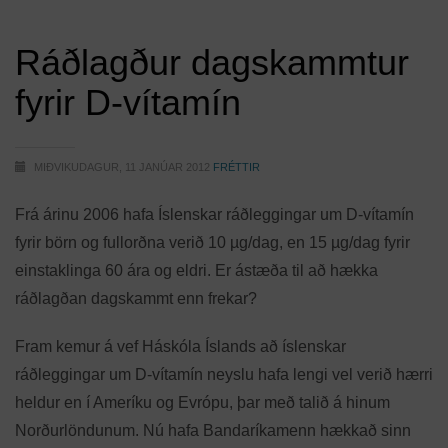
Ráðlagður dagskammtur
fyrir D-vítamín
MIÐVIKUDAGUR, 11 JANÚAR 2012
FRÉTTIR
Frá árinu 2006 hafa Íslenskar ráðleggingar um D-vítamín
fyrir börn og fullorðna verið 10 µg/dag, en 15 µg/dag fyrir
einstaklinga 60 ára og eldri. Er ástæða til að hækka
ráðlagðan dagskammt enn frekar?
Fram kemur á vef Háskóla Íslands að íslenskar
ráðleggingar um D-vítamín neyslu hafa lengi vel verið hærri
heldur en í Ameríku og Evrópu, þar með talið á hinum
Norðurlöndunum. Nú hafa Bandaríkamenn hækkað sinn