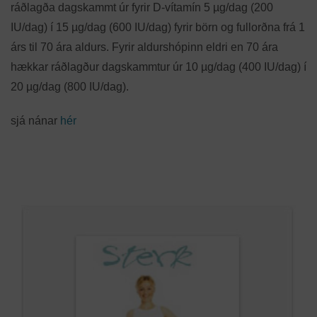
ráðlagða dagskammt úr fyrir D-vítamín 5 µg/dag (200
IU/dag) í 15 µg/dag (600 IU/dag) fyrir börn og fullorðna frá 1
árs til 70 ára aldurs. Fyrir aldurshópinn eldri en 70 ára
hækkar ráðlagður dagskammtur úr 10 µg/dag (400 IU/dag) í
20 µg/dag (800 IU/dag).
sjá nánar
hér