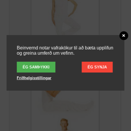
Beinvernd notar vafrakökur til að bæta upplifun
og greina umferð um vefinn.
ÉG SAMÞYKKI
ÉG SYNJA
Friðhelgisstillingar