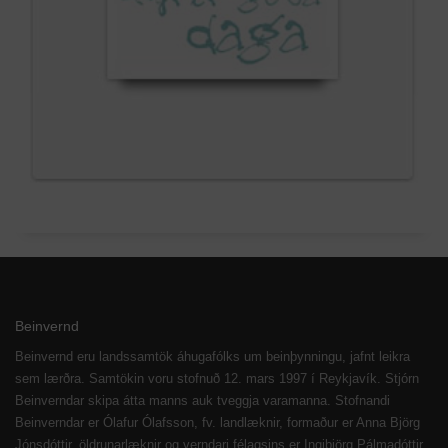
Beinvernd
Beinvernd eru landssamtök áhugafólks um beinþynningu, jafnt leikra
sem lærðra. Samtökin voru stofnuð 12. mars 1997 í Reykjavík. Stjórn
Beinverndar skipa átta manns auk tveggja varamanna. Stofnandi
Beinverndar er Ólafur Ólafsson, fv. landlæknir, formaður er Anna Björg
Jónsdóttir, öldrunarlæknir og verndari félagsins er Ingibjörg Pálmadóttir