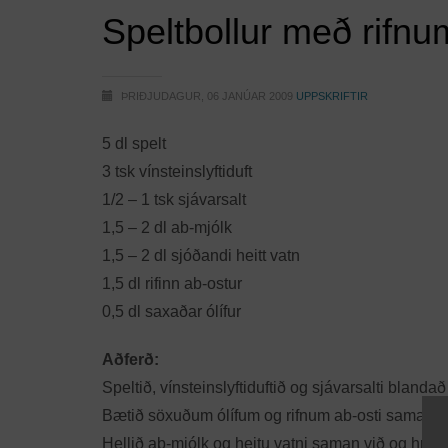
Speltbollur með rifnu
ÞRIÐJUDAGUR, 06 JANÚAR 2009
UPPSKRIFTIR
5 dl spelt
3 tsk vínsteinslyftiduft
1/2 – 1 tsk sjávarsalt
1,5 – 2 dl ab-mjólk
1,5 – 2 dl sjóðandi heitt vatn
1,5 dl rifinn ab-ostur
0,5 dl saxaðar ólífur
Aðferð:
Speltið, vínsteinslyftiduftið og sjávarsalti blanda
Bætið söxuðum ólífum og rifnum ab-osti samanvi
Hellið ab-mjólk og heitu vatni saman við og hrær