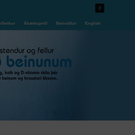
óðleikur
Áhættupróf
Beinráður
English