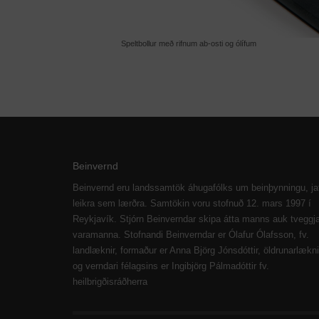
Speltbollur með rifnum ab-osti og ólífum
Beinvernd
Beinvernd eru landssamtök áhugafólks um beinþynningu, ja
leikra sem lærðra. Samtökin voru stofnuð 12. mars 1997 í
Reykjavík. Stjórn Beinverndar skipa átta manns auk tveggj
varamanna. Stofnandi Beinverndar er Ólafur Ólafsson, fv.
landlæknir, formaður er Anna Björg Jónsdóttir, öldrunarlækni
og verndari félagsins er Ingibjörg Pálmadóttir fv.
heilbrigðisráðherra