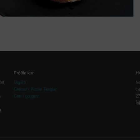
Fróðleikur
H
fnt
Útgáfa
Ne
Greinar / Pistlar Tenglar
He
a
Gott í gogginn
27
Ís
r