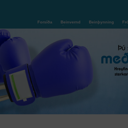
Forsíða
Beinvernd
Beinþynning
Fr