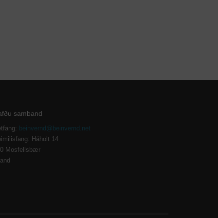
afðu samband
tfang:
beinvernd@beinvernd.net
imilisfang: Háholt 14
0 Mosfellsbær
land