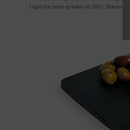
Lagið litlar bollur og bakið við 190°C. Bökunartím