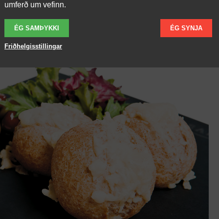
umferð um vefinn.
inn fer eftir stærð brauðanna.
ÉG SAMÞYKKI
ÉG SYNJA
Friðhelgisstillingar