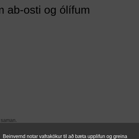
m ab-osti og ólífum
ð saman.
ð.
Beinvernd notar vafrakökur til að bæta upplifun og greina
ið saman en gætið að vþ að hræra ekki of mikið.