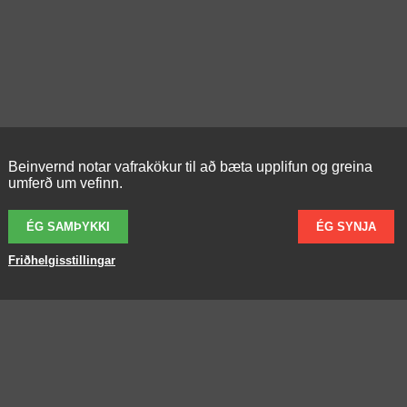
Beinvernd notar vafrakökur til að bæta upplifun og greina
umferð um vefinn.
ÉG SAMÞYKKI
ÉG SYNJA
Friðhelgisstillingar