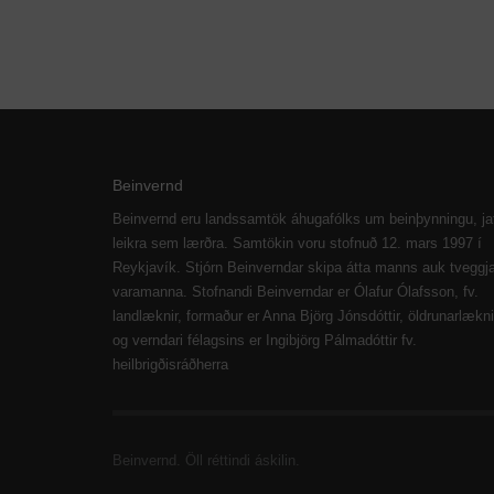
Beinvernd
Beinvernd eru landssamtök áhugafólks um beinþynningu, ja
leikra sem lærðra. Samtökin voru stofnuð 12. mars 1997 í
Reykjavík. Stjórn Beinverndar skipa átta manns auk tveggj
varamanna. Stofnandi Beinverndar er Ólafur Ólafsson, fv.
landlæknir, formaður er Anna Björg Jónsdóttir, öldrunarlækni
og verndari félagsins er Ingibjörg Pálmadóttir fv.
heilbrigðisráðherra
Beinvernd. Öll réttindi áskilin.