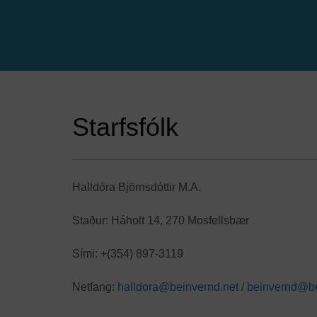
Starfsfólk
Halldóra Björnsdóttir M.A.
Staður: Háholt 14, 270 Mosfellsbær
Sími: +(354) 897-3119
Netfang:
halldora@beinvernd.net
/
beinvernd@be