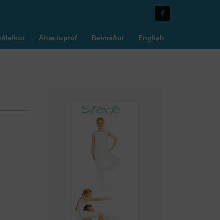
óðleikur
Áhættupróf
Beinráður
English