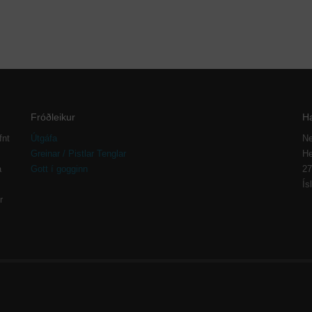
Fróðleikur
H
fnt
Útgáfa
Ne
Greinar / Pistlar Tenglar
He
a
Gott í gogginn
27
Ís
r