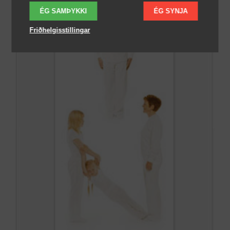
ÉG SAMÞYKKI
ÉG SYNJA
Friðhelgisstillingar