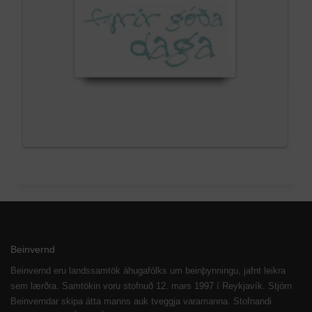
Beinvernd
Beinvernd eru landssamtök áhugafólks um beinþynningu, jafnt leikra
sem lærðra. Samtökin voru stofnuð 12. mars 1997 í Reykjavík. Stjórn
Beinverndar skipa átta manns auk tveggja varamanna. Stofnandi