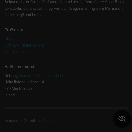
Beinverndar er Ólafur Ólafsson, fv. landlæknir, formaður er Anna Björg
Jónsdóttir, öldrunarlæknir og verndari félagsins er Ingibjörg Pálmadóttir
fv. heilbrigðisráðherra
Fróðleikur
Útgáfa
Greinar / Pistlar Tenglar
Gott í gogginn
Hafðu samband
Netfang:
beinvernd@beinvernd.net
Heimilisfang: Háholt 14
270 Mosfellsbær
Ísland
Beinvernd. Öll réttindi áskilin.