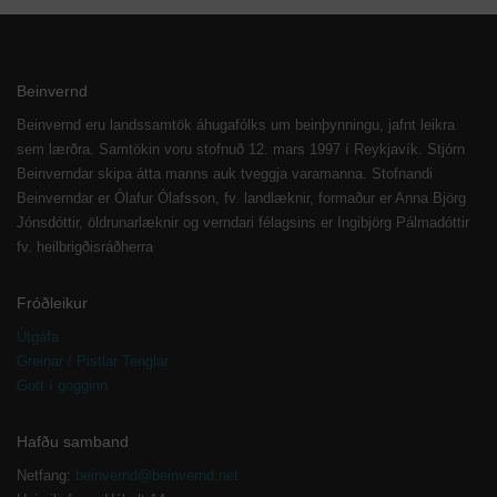
Beinvernd
Beinvernd eru landssamtök áhugafólks um beinþynningu, jafnt leikra
sem lærðra. Samtökin voru stofnuð 12. mars 1997 í Reykjavík. Stjórn
Beinverndar skipa átta manns auk tveggja varamanna. Stofnandi
Beinverndar er Ólafur Ólafsson, fv. landlæknir, formaður er Anna Björg
Jónsdóttir, öldrunarlæknir og verndari félagsins er Ingibjörg Pálmadóttir
fv. heilbrigðisráðherra
Fróðleikur
Útgáfa
Greinar / Pistlar Tenglar
Gott í gogginn
Hafðu samband
Netfang:
beinvernd@beinvernd.net