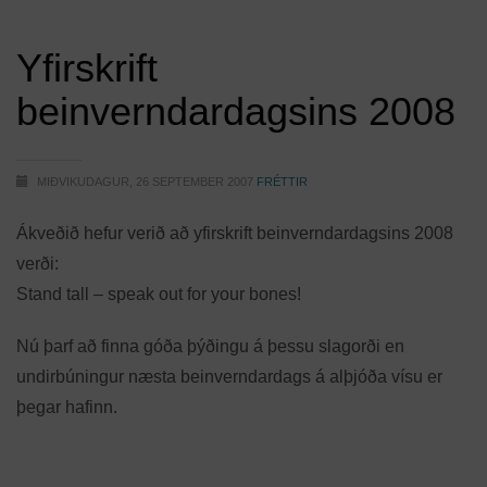
Yfirskrift
beinverndardagsins 2008
MIÐVIKUDAGUR, 26 SEPTEMBER 2007
FRÉTTIR
Ákveðið hefur verið að yfirskrift beinverndardagsins 2008
verði:
Stand tall – speak out for your bones!
Nú þarf að finna góða þýðingu á þessu slagorði en
undirbúningur næsta beinverndardags á alþjóða vísu er
þegar hafinn.