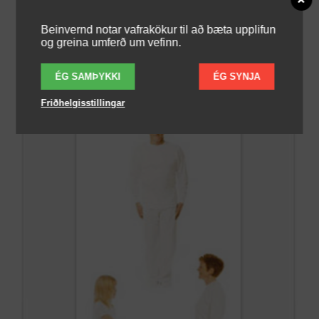
Beinvernd notar vafrakökur til að bæta upplifun
og greina umferð um vefinn.
ÉG SAMÞYKKI
ÉG SYNJA
Friðhelgisstillingar