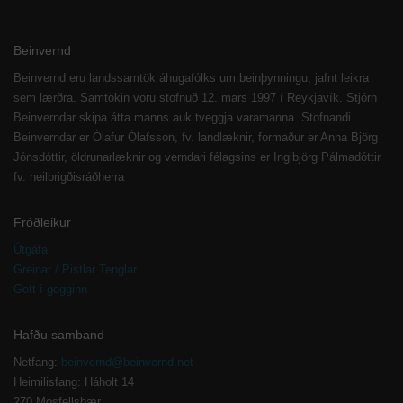
Beinvernd
Beinvernd eru landssamtök áhugafólks um beinþynningu, jafnt leikra
sem lærðra. Samtökin voru stofnuð 12. mars 1997 í Reykjavík. Stjórn
Beinverndar skipa átta manns auk tveggja varamanna. Stofnandi
Beinverndar er Ólafur Ólafsson, fv. landlæknir, formaður er Anna Björg
Jónsdóttir, öldrunarlæknir og verndari félagsins er Ingibjörg Pálmadóttir
fv. heilbrigðisráðherra
Fróðleikur
Útgáfa
Greinar / Pistlar Tenglar
Gott í gogginn
Hafðu samband
Netfang:
beinvernd@beinvernd.net
Heimilisfang: Háholt 14
270 Mosfellsbær