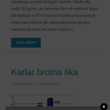
Íslendinga er með of lágt D-vítamín í blóði eða
undir 30 ng/mL, en helmingi fleiri ef neikvæð fylgni
við hækkun á PTH hormóni (kalkhormóninum) er
notað sem viðmið yfir vetrarmánuðina og sem
samsvaraði engu að síður inntöku á
LESA MEIRA
Karlar brotna líka
LAUGARDAGUR, 22 SEPTEMBER 2012