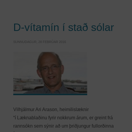
D-vítamín í stað sólar
SUNNUDAGUR, 28 FEBRÚAR 2016
Vilhjálmur Ari Arason, heimilislæknir
“í Læknablaðinu fyrir nokkrum árum, er greint frá
rannsókn sem sýnir að um þriðjungur fullorðinna