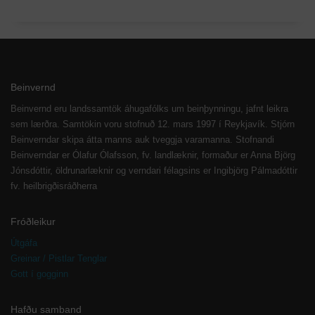
Beinvernd
Beinvernd eru landssamtök áhugafólks um beinþynningu, jafnt leikra
sem lærðra. Samtökin voru stofnuð 12. mars 1997 í Reykjavík. Stjórn
Beinverndar skipa átta manns auk tveggja varamanna. Stofnandi
Beinverndar er Ólafur Ólafsson, fv. landlæknir, formaður er Anna Björg
Jónsdóttir, öldrunarlæknir og verndari félagsins er Ingibjörg Pálmadóttir
fv. heilbrigðisráðherra
Fróðleikur
Útgáfa
Greinar / Pistlar Tenglar
Gott í gogginn
Hafðu samband