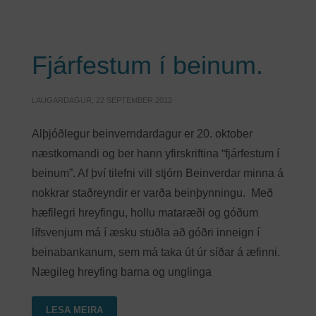
Fjárfestum í beinum.
LAUGARDAGUR, 22 SEPTEMBER 2012
Alþjóðlegur beinverndardagur er 20. oktober
næstkomandi og ber hann yfirskriftina “fjárfestum í
beinum”. Af því tilefni vill stjórn Beinverdar minna á
nokkrar staðreyndir er varða beinþynningu. Með
hæfilegri hreyfingu, hollu mataræði og góðum
lífsvenjum má í æsku stuðla að góðri inneign í
beinabankanum, sem má taka út úr síðar á æfinni.
Nægileg hreyfing barna og unglinga
LESA MEIRA