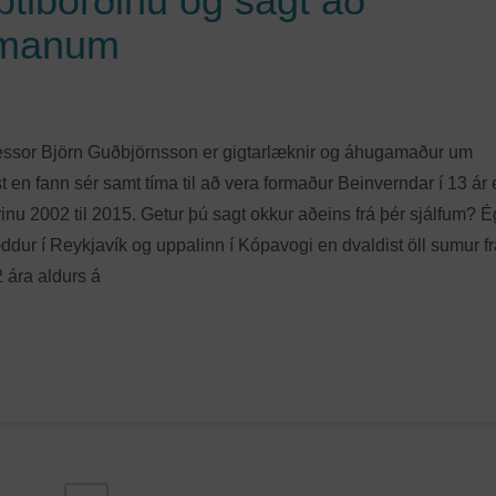
iptiborðinu og sagt að
símanum
essor Björn Guðbjörnsson er gigtarlæknir og áhugamaður um
st en fann sér samt tíma til að vera formaður Beinverndar í 13 ár
rinu 2002 til 2015. Getur þú sagt okkur aðeins frá þér sjálfum? É
æddur í Reykjavík og uppalinn í Kópavogi en dvaldist öll sumur f
2 ára aldurs á