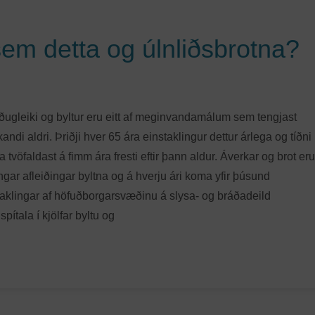
em detta og úlnliðsbrotna?
ðugleiki og byltur eru eitt af meginvandamálum sem tengjast
ndi aldri. Þriðji hver 65 ára einstaklingur dettur árlega og tíðni
a tvöfaldast á fimm ára fresti eftir þann aldur. Áverkar og brot eru
gar afleiðingar byltna og á hverju ári koma yfir þúsund
taklingar af höfuðborgarsvæðinu á slysa- og bráðadeild
pítala í kjölfar byltu og