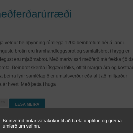
meðferðarúrræði
ga veldur beinþynning rúmlega 1200 beinbrotum hér á landi.
ngustu brotin eru framhandleggsbrot og samfallsbrot í hrygg en
rlegust eru mjaðmabrot. Með markvissri meðferð má fækka fjöld
rota. Beinbrot skerða lífsgæði fólks, oft til margra ára og kostna
 þeirra fyrir samfélagið er umtalsverður eða allt að milljarður
 ár hvert. Með þetta í huga
ERÐ
LESA MEIRA
Beinvernd notar vafrakökur til að bæta upplifun og greina
umferð um vefinn.