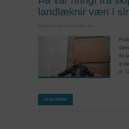
Þá var hringt frá sk
landlæknir væri í 
MIÐVIKUDAGUR, 29 NÓVEMBER 2017
Próf
útivi
frá á
er f
til 1
LESA MEIRA