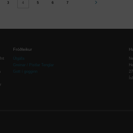
3
5
6
7
4
Fróðleikur
H
fnt
Útgáfa
Ne
Greinar / Pistlar Tenglar
He
a
Gott í gogginn
27
Ís
r