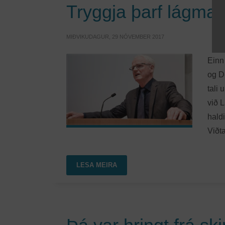
Tryggja þarf lágmark
MIÐVIKUDAGUR, 29 NÓVEMBER 2017
Einn
og D
tali 
við 
hald
Viðta
LESA MEIRA