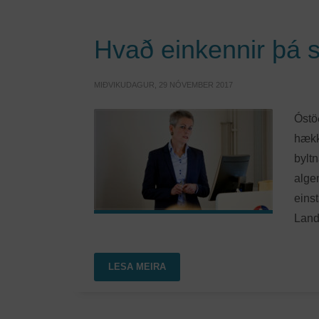
Hvað einkennir þá s
MIÐVIKUDAGUR, 29 NÓVEMBER 2017
Óstö
hækka
byltn
algen
eins
Lands
LESA MEIRA