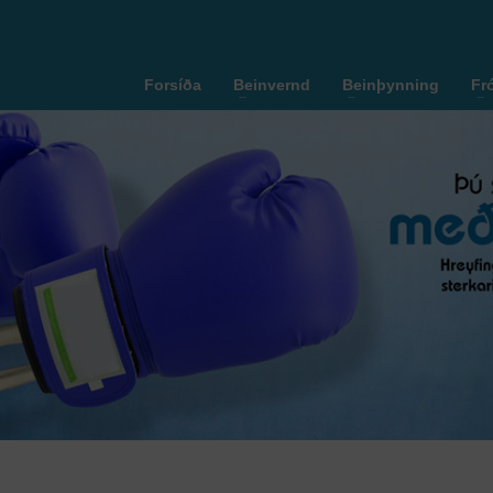
Forsíða
Beinvernd
Beinþynning
Fr