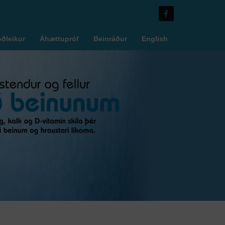
óðleikur
Áhættupróf
Beinráður
English