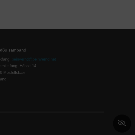
afðu samband
tfang:
beinvernd@beinvernd.net
imilisfang: Háholt 14
0 Mosfellsbær
land