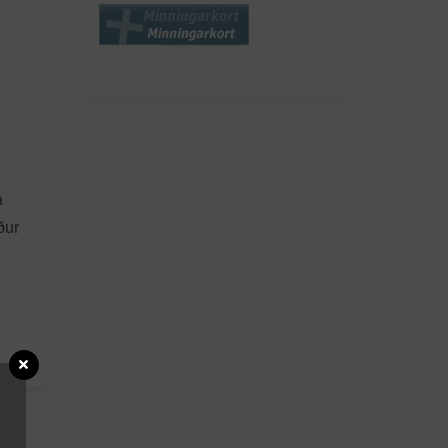
a
ður