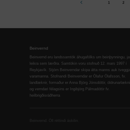
1
2
Beinvernd
Beinvernd eru landssamtök áhugafólks um beinþynningu, ja
leikra sem lærðra. Samtökin voru stofnuð 12. mars 1997 í
Reykjavík. Stjórn Beinverndar skipa átta manns auk tveggj
varamanna. Stofnandi Beinverndar er Ólafur Ólafsson, fv.
landlæknir, formaður er Anna Björg Jónsdóttir, öldrunarlækni
og verndari félagsins er Ingibjörg Pálmadóttir fv.
heilbrigðisráðherra
Beinvernd. Öll réttindi áskilin.