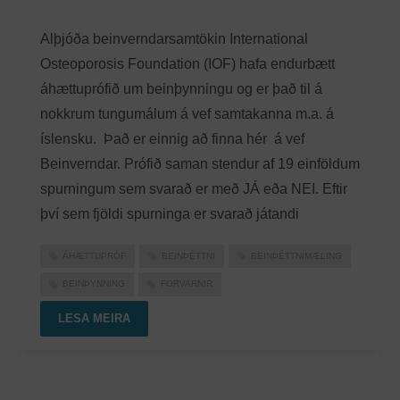
Alþjóða beinverndarsamtökin International
Osteoporosis Foundation (IOF) hafa endurbætt
áhættuprófið um beinþynningu og er það til á
nokkrum tungumálum á vef samtakanna m.a. á
íslensku. Það er einnig að finna hér á vef
Beinverndar. Prófið saman stendur af 19 einföldum
spurningum sem svarað er með JÁ eða NEI. Eftir
því sem fjöldi spurninga er svarað játandi
ÁHÆTTUPRÓF
BEINÞÉTTNI
BEINÞÉTTNIMÆLING
BEINÞYNNING
FORVARNIR
LESA MEIRA