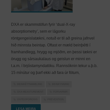
DXA er skammstöfun fyrir ‘dual-X-ray
absorptiometry’, sem er lágorku
röntgengeislatækni, notuð er til að greina jafnvel
hið minnsta beintap. Oftast er mæld beinþétti í
framhandlegg, hrygg og mjöðm, en þessi tækni er
örugg og sársaukalaus og geislun er minni en
t.a.m. í brjóstamyndatöku. Rannsóknin tekur u.þ.b.
15 mínútur og þarf ekki að fara úr fötum,
BEINÞÉTTNIMÆLING
BEINÞYNNING
DXA MEASTUREMENT
FORVARNIR
OSTEOPOROSIS
PREVENTION
LESA MEIRA