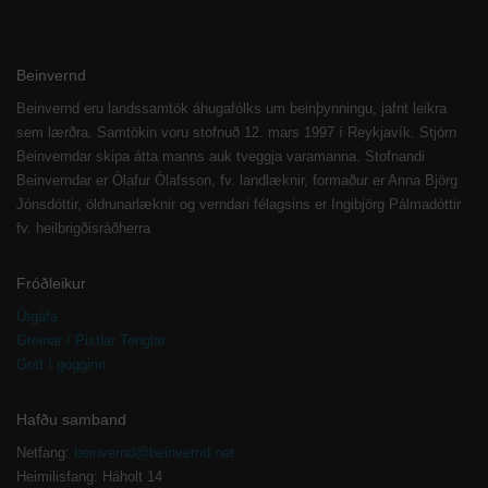
Beinvernd
Beinvernd eru landssamtök áhugafólks um beinþynningu, jafnt leikra
sem lærðra. Samtökin voru stofnuð 12. mars 1997 í Reykjavík. Stjórn
Beinverndar skipa átta manns auk tveggja varamanna. Stofnandi
Beinverndar er Ólafur Ólafsson, fv. landlæknir, formaður er Anna Björg
Jónsdóttir, öldrunarlæknir og verndari félagsins er Ingibjörg Pálmadóttir
fv. heilbrigðisráðherra
Fróðleikur
Útgáfa
Greinar / Pistlar Tenglar
Gott í gogginn
Hafðu samband
Netfang:
beinvernd@beinvernd.net
Heimilisfang: Háholt 14