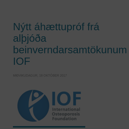
Nýtt áhættupróf frá
alþjóða
beinverndarsamtökunum
IOF
MIÐVIKUDAGUR, 18 OKTÓBER 2017