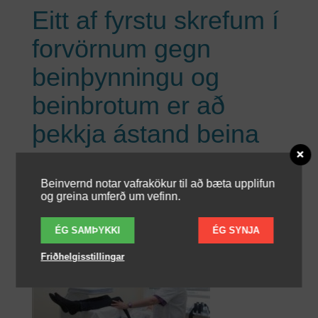
Eitt af fyrstu skrefum í
forvörnum gegn
beinþynningu og
beinbrotum er að
þekkja ástand beina
sinna og beinþéttni
þeirra.
Beinvernd notar vafrakökur til að bæta upplifun
og greina umferð um vefinn.
LAUGARDAGUR, 12 MARS 2016
ÉG SAMÞYKKI
ÉG SYNJA
Friðhelgisstillingar