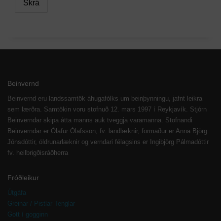
Beinvernd
Beinvernd eru landssamtök áhugafólks um beinþynningu, jafnt leikra
sem lærðra. Samtökin voru stofnuð 12. mars 1997 í Reykjavík. Stjórn
Beinverndar skipa átta manns auk tveggja varamanna. Stofnandi
Beinverndar er Ólafur Ólafsson, fv. landlæknir, formaður er Anna Björg
Jónsdóttir, öldrunarlæknir og verndari félagsins er Ingibjörg Pálmadóttir
fv. heilbrigðisráðherra
Fróðleikur
Útgáfa
Greinar / Pistlar Tenglar
Gott í gogginn