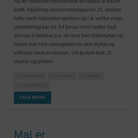
Nú fer vetrarstarf Beinverndar að hefjast af fullum
krafti. Alþjóðlegi beinverndardagurinn 20. október
hefur verið hápunktur starfsins og í ár verður engin
undatekning þar þá. Að þessu sinni verður lögð
áhersla á fæðuval þ.e. að bera fram fjölbreyttan og
hollan mat með næringarefnum sem styrkja og
viðhalda sterkum beinum. Við þurfum kalk, D-
vítamín og prótein
BEINÞYNNING
EDUCATION
FRÆÐSLA
OSTEOPOROSIS
LESA MEIRA
Maí er