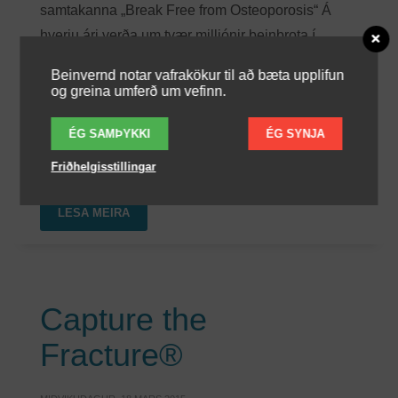
samtakanna „Break Free from Osteoporosis“ Á
hverju ári verða um tvær milljónir beinbrota í
Bandaríkjunum vegna beinþynningar. Líkt og í
Beinvernd notar vafrakökur til að bæta upplifun
öðrum heimshlutum höfðu fáir af þeim sem
og greina umferð um vefinn.
brotnuðu farið í beinþéttnimælingu eða
ÉG SAMÞYKKI
ÉG SYNJA
BEINÞYNNING
EDUCATION
FRÆÐSLA
Friðhelgisstillingar
OSTEOPOROSIS
LESA MEIRA
Capture the
Fracture®