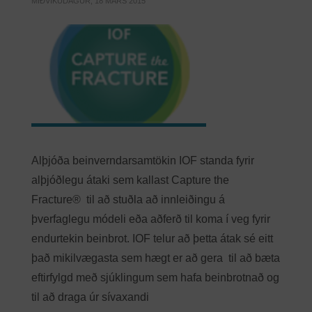
MIÐVIKUDAGUR, 18 MARS 2015
Alþjóða beinverndarsamtökin IOF standa fyrir
alþjóðlegu átaki sem kallast Capture the
Fracture® til að stuðla að innleiðingu á
þverfaglegu módeli eða aðferð til koma í veg fyrir
endurtekin beinbrot. IOF telur að þetta átak sé eitt
það mikilvægasta sem hægt er að gera til að bæta
eftirfylgd með sjúklingum sem hafa beinbrotnað og
til að draga úr sívaxandi