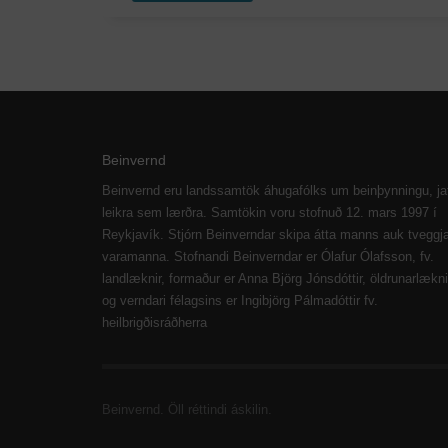
Beinvernd
Beinvernd eru landssamtök áhugafólks um beinþynningu, ja
leikra sem lærðra. Samtökin voru stofnuð 12. mars 1997 í
Reykjavík. Stjórn Beinverndar skipa átta manns auk tveggj
varamanna. Stofnandi Beinverndar er Ólafur Ólafsson, fv.
landlæknir, formaður er Anna Björg Jónsdóttir, öldrunarlækni
og verndari félagsins er Ingibjörg Pálmadóttir fv.
heilbrigðisráðherra
Beinvernd. Öll réttindi áskilin.