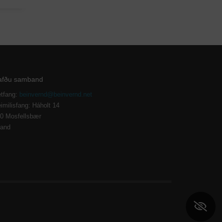
afðu samband
tfang:
beinvernd@beinvernd.net
imilisfang: Háholt 14
0 Mosfellsbær
land