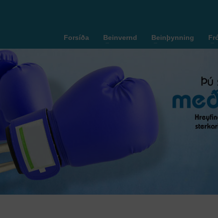
Forsíða
Beinvernd
Beinþynning
Fr