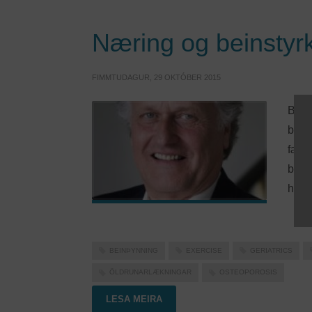
Næring og beinstyrk
FIMMTUDAGUR, 29 OKTÓBER 2015
Bein
brot
fæðu
brey
henni
BEINÞYNNING
EXERCISE
GERIATRICS
ÖLDRUNARLÆKNINGAR
OSTEOPOROSIS
LESA MEIRA