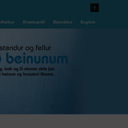
óðleikur
Áhættupróf
Beinráður
English