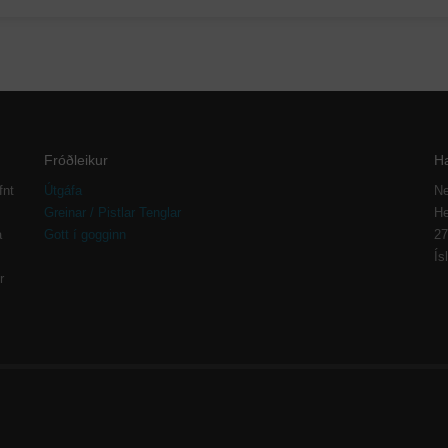
Fróðleikur
H
fnt
Útgáfa
Ne
Greinar / Pistlar Tenglar
He
a
Gott í gogginn
27
Ís
r