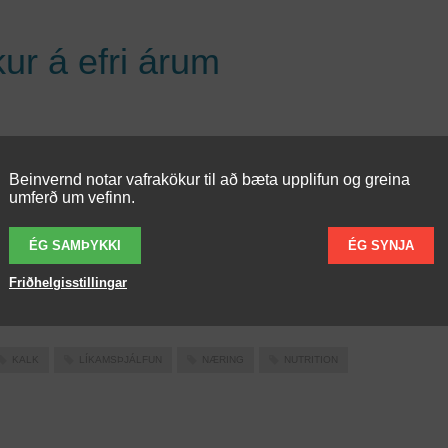
ur á efri árum
agrindin sem við fæðumst með er lifandi vefur sem alla ævi er
Beinvernd notar vafrakökur til að bæta upplifun og greina
inn niður og endurbyggður. Bein eru því háð margvíslegum
umferð um vefinn.
þáttum og vítamínum í nægu magni en magn og hlutföll eru aðe
tileg eftir aldursskeiðum. Beinþynning varðar lýðheilsu þar sem
ÉG SAMÞYKKI
ÉG SYNJA
 má nú líkja við faraldur á efri árum. Nú getur ein af hverjum
Friðhelgisstillingar
KALK
LÍKAMSÞJÁLFUN
NÆRING
NUTRITION