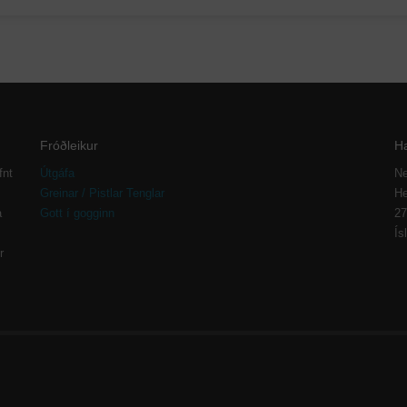
Fróðleikur
H
fnt
Útgáfa
Ne
Greinar / Pistlar Tenglar
He
a
Gott í gogginn
27
Ís
r