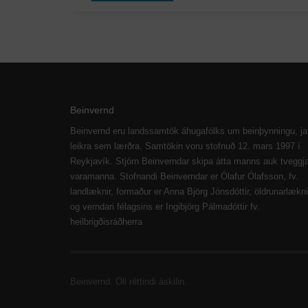
Beinvernd
Beinvernd eru landssamtök áhugafólks um beinþynningu, ja
leikra sem lærðra. Samtökin voru stofnuð 12. mars 1997 í
Reykjavík. Stjórn Beinverndar skipa átta manns auk tveggj
varamanna. Stofnandi Beinverndar er Ólafur Ólafsson, fv.
landlæknir, formaður er Anna Björg Jónsdóttir, öldrunarlækni
og verndari félagsins er Ingibjörg Pálmadóttir fv.
heilbrigðisráðherra
Beinvernd. Öll réttindi áskilin.