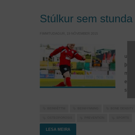
Stúlkur sem stunda í
FIMMTUDAGUR, 19 NÓVEMBER 2015
Ef st
unga
þess
miki
eyku
stök
BEINÞÉTTNI
BEINÞYNNING
BONE DENSITY
OSTEOPOROSIS
PREVENTION
SPORTS
LESA MEIRA