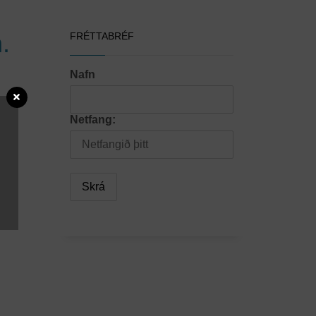
.
FRÉTTABRÉF
Nafn
Netfang:
kki
inn
ng