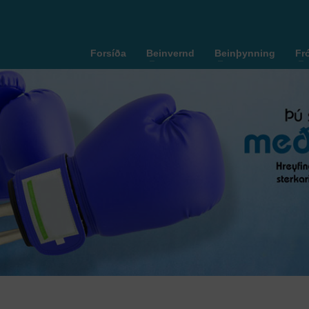
Forsíða
Beinvernd
Beinþynning
Fr