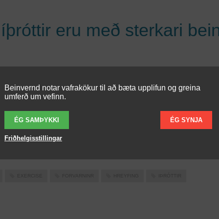
þróttir eru með sterkari bein
úlkur hefja íþróttaiðkun s.s. fótbolta, handbolta eða körfubolta
Beinvernd notar vafrakökur til að bæta upplifun og greina
r að aldri hefur það jákvæð áhrif á styrk beinanna. Sund hefur e
umferð um vefinn.
i sömu áhrif. Þetta kom fram í spænskri rannsókn. Hreyfing er e
lvægasti þátturinn í forvörnum gegn beinþynningu en beinþynni
ÉG SAMÞYKKI
ÉG SYNJA
r hættu á ótímabærum beinbrotum. Beinin þynnast og verða
Friðhelgisstillingar
kari með aldrinum.
EXERCISE
FORVARNINR
HREYFING
IÞRÓTTIR