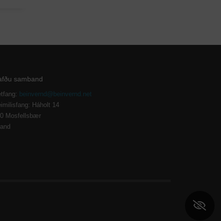
afðu samband
tfang:
beinvernd@beinvernd.net
imilisfang: Háholt 14
0 Mosfellsbær
land