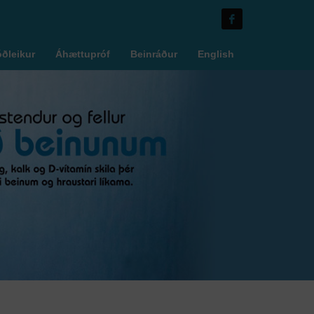
óðleikur
Áhættupróf
Beinráður
English